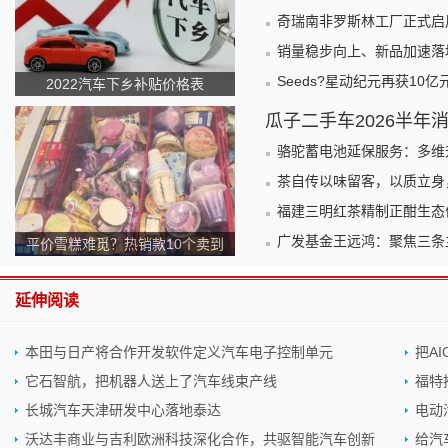
奇瑞南非罗斯林工厂正式启
销量稳步向上、新品加速落
Seeds?星动纪元再获10亿
2022汽车下乡补贴价格表
瓜子二手车2026半年
骆驼蓄电池延保服务：多维
茶自传以味留客，以质立身
福建三明红茶精制正酣生态
广发基金王远鸿：聚焦三条
平价雪糕难觅？热销款10个卖到
140元！为何越来越贵？
延伸阅读
本田与日产将合作开发软件定义汽车电子控制单元
把A
它石智航，把机器人送上了汽车线束产线
福特
长城汽车天津研发中心落地泰达
电动
沃达丰商业与吉利欧洲科技深化合作，共驱智能汽车创新
给汽