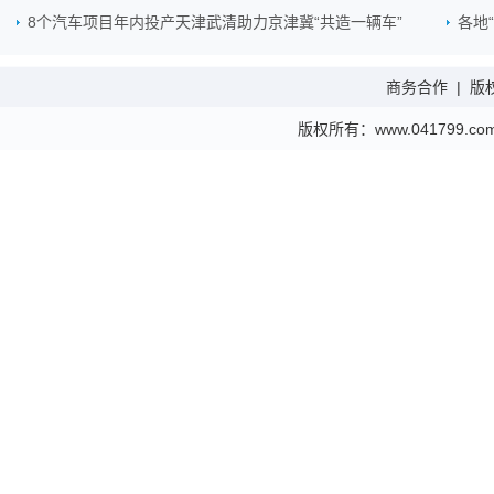
8个汽车项目年内投产天津武清助力京津冀“共造一辆车”
各地
商务合作
|
版
版权所有：www.041799.com 金财