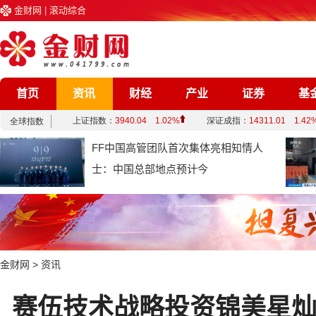
金财网
|
滚动综合
首页
资讯
财经
产业
证券
基
企业
文化
娱乐
综合
FF中国高管团队首次集体亮相知情人
士：中国总部地点预计今
金财网
>
资讯
赛伍技术战略投资锦美星