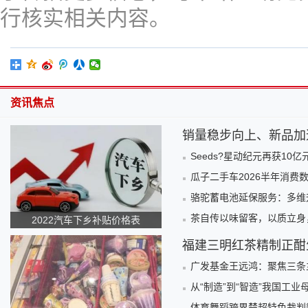
行核实相关内容。
资讯焦点
销量稳步向上、新品加
Seeds?星动纪元再获10亿
瓜子二手车2026半年消
骆驼蓄电池延保服务：多维
茶自传以味留客，以质立身
2022汽车下乡补贴价格表
福建三明红茶精制正酣
广发基金王远鸿：聚焦三条
从“制造”到“智造”我国工
体育舞蹈跨界楚超特色裁判