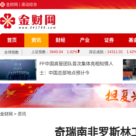
金财网
|
滚动综合
首页
资讯
财经
产业
证券
基
企业
文化
娱乐
综合
FF中国高管团队首次集体亮相知情人
士：中国总部地点预计今
金财网
>
资讯
奇瑞南非罗斯林