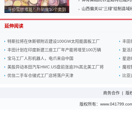
山西偏关以“三绿”绘制县域
平价雪糕难觅？热销款10个卖到
140元！为何越来越贵？
延伸阅读
特斯拉将在休斯顿附近建设100GW太阳能面板工厂
丰田
丰田计划在印度新建三座工厂年产能将增至100万辆
复活
宝马工厂人形机器人，电爪来自中国
星途
美股异动本田汽车HMC.US盘前涨逾3%其北美工厂将
魔视
优信二手车仓储式工厂店将落户天津
比亚
商务合作
|
版
版权所有：www.041799.com 金财