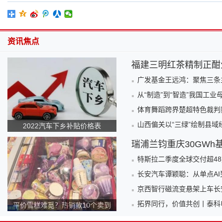
资讯焦点
福建三明红茶精制正酣
广发基金王远鸿：聚焦三条
从“制造”到“智造”我国工
体育舞蹈跨界楚超特色裁判
山西偏关以“三绿”绘制县域
2022汽车下乡补贴价格表
瑞浦兰钧重庆30GWh
特斯拉二季度全球交付超48
长安汽车谭颖聪：从单点A
京西智行磁流变悬架上车长
拓界同行，价值共创丨泰科电
平价雪糕难觅？热销款10个卖到
140元！为何越来越贵？