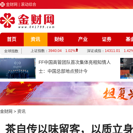
金财网
|
滚动综合
首页
资讯
财经
产业
证券
基
企业
文化
娱乐
综合
FF中国高管团队首次集体亮相知情人
士：中国总部地点预计今
金财网
>
资讯
茶自传以味留客，以质立