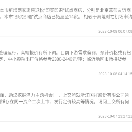
本市新增两家离境退税“即买即退”试点商店，分别是北京燕莎友谊商
本市“即买即退”试点商店已拓展至14家。 相较于离境时在机场申
2023-10-08 06:07:0
震荡整理运行，高端报价有所下调。目前下游需求偏弱，预计价格或有松
，中小颗粒出厂价格参考2380-2440元/吨；临沂地区市场接货参
2023-10-08 04:14:1
面，助您挖掘潜力主题机会！ ，上交所就浙江国祥股份有限公司暂
国祥存在同一资产二次上市、发行定价较高等情况，请问上交所有何
2023-10-07 23:27:2