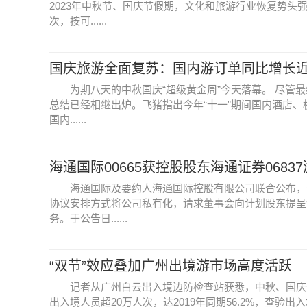
2023年中秋节、国庆节假期，文化和旅游行业恢复势头
次，按可......
国庆旅游全面复苏：国内游订单同比增长近
为期八天的中秋国庆“超级黄金周”今天落幕。 尽管最
总结已经相继出炉。飞猪指出今年“十一”期间国内酒店、
国内......
海通国际00665获控股股东海通证券06837
海通国际及要约人海通国际控股有限公司联合公布，于
协议安排方式将公司私有化，请求董事会向计划股东提呈
务。于公告日......
“双节”效应叠加广州出境游市场高度活跃
记者从广州白云出入境边防检查站获悉，中秋、国庆假
出入境人员超20万人次，达2019年同期56.2%，查验出