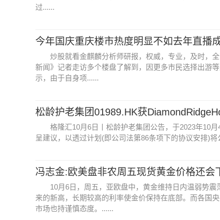
过......
今年国庆重庆楼市热度明显不如去年直播
炒股就看金麒麟分析师研报，权威，专业，及时，全
新闻》记者走访多个楼盘了解到，因更多市民选择出游等
示，由于自身项......
松龄护老集团01989.HK获DiamondRidgeHo
格隆汇10月6日丨松龄护老集团公告，于2023年10月4日，要
呈建议，以透过计划(即公司法第86条项下的协议安排)将公司
冯志金:欧美盘非农周五现货黄金价格还会
10月6日，周五，亚欧盘中，黄金维持日内温弱势震
来的新高，长期较高的利率使金价保持在底部。而各国央
市场也持谨慎态度。......