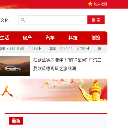
加入收藏
道文化
生活
房产
汽车
科技
创投
在欧蓝德的陪伴下“徜徉星河” 广汽三
菱欧蓝德观星之旅圆满
最新