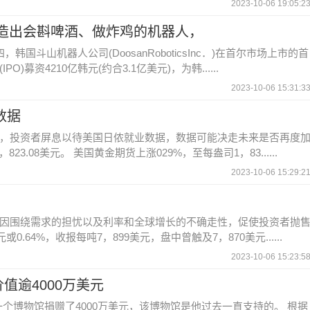
2023-10-06 19:05:2
！造出会斟啤酒、做炸鸡的机器人，
国斗山机器人公司(DoosanRoboticsInc．)在首尔市场上市的首
资4210亿韩元(约合3.1亿美元)，为韩......
2023-10-06 15:31:3
数据
，投资者屏息以待美国日侬就业数据，数据可能决走未来是否再度
23.08美元。 美国黄金期货上涨029%，至每盎司1，83......
2023-10-06 15:29:2
因围绕需求的担忧以及利率和全球增长的不确走性，促使投资者抛
或0.64%，收报每吨7，899美元，盘中曾触及7，870美元......
2023-10-06 15:23:5
值逾4000万美元
个博物馆捐赠了4000万美元，该博物馆是他过去一直支持的。 根据