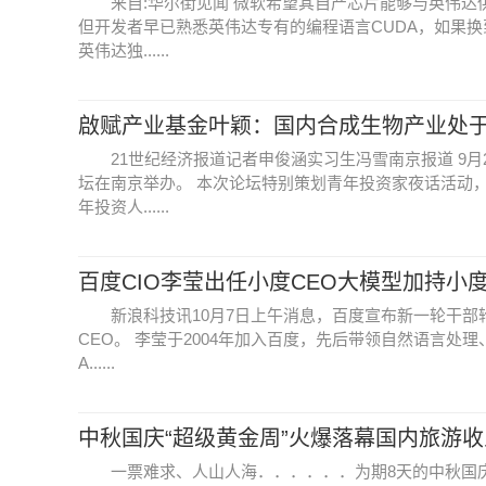
来自:华尔街见闻 微软希望其自产芯片能够与英伟达
但开发者早已熟悉英伟达专有的编程语言CUDA，如果
英伟达独......
啟赋产业基金叶颖：国内合成生物产业处
21世纪经济报道记者申俊涵实习生冯雪南京报道 9
坛在南京举办。 本次论坛特别策划青年投资家夜话活动
年投资人......
百度CIO李莹出任小度CEO大模型加持小
新浪科技讯10月7日上午消息，百度宣布新一轮干部
CEO。 李莹于2004年加入百度，先后带领自然语言处理
A......
中秋国庆“超级黄金周”火爆落幕国内旅游收入
一票难求、人山人海．．．．．．为期8天的中秋国庆