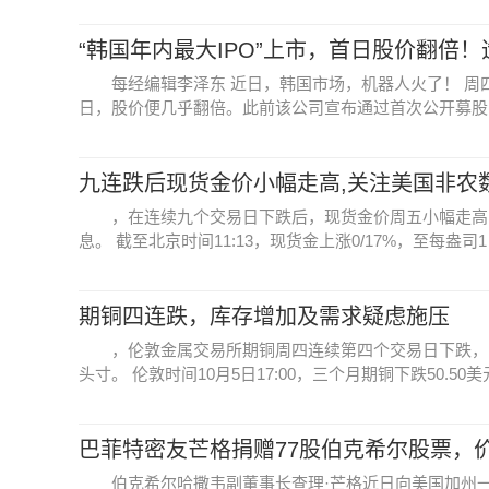
“韩国年内最大IPO”上市，首日股价翻倍
每经编辑李泽东 近日，韩国市场，机器人火了！ 周四，韩
日，股价便几乎翻倍。此前该公司宣布通过首次公开募股(IPO)募
九连跌后现货金价小幅走高,关注美国非农
，在连续九个交易日下跌后，现货金价周五小幅走高
息。 截至北京时间11:13，现货金上涨0/17%，至每盎司1，8
期铜四连跌，库存增加及需求疑虑施压
，伦敦金属交易所期铜周四连续第四个交易日下跌，
头寸。 伦敦时间10月5日17:00，三个月期铜下跌50.50美元
巴菲特密友芒格捐赠77股伯克希尔股票，价
伯克希尔哈撒韦副董事长查理·芒格近日向美国加州一