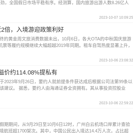
强劲，全国假日市场平稳有序。经测算，国内旅游出游人数8.26亿人
2023-10-07 10:09:2
2倍，入境游迎政策利好
终的黄金周文旅消费数据未出，10月6日，各大OTA的中秋国庆旅游
机票等履约规模继续大幅超越2019年同期。租车自驾热度显著上升，
2023-10-06 23:08:3
溢价约114.08%提私有
2023年9月26日，要约人就前提条件获达成后根据公司法第99条以
该建议。 据悉，要约人由海通证券全资拥有。其从事投资控股业
2023-10-06 22:59:2
期期间，从9月29日至10月6日12时，广州白云机场口岸累计查验
入境航班超1700架次。其中，中国公民出入境达14.4万人次，占比超