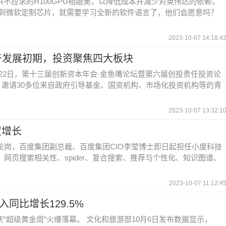
供不应求的H100GPU相媲美，以降低成本并减少对英伟达的依赖，
换到微软定制芯片，就需要学习全新的软件语言了，他们会愿意吗？
2023-10-07 14:18:4
于发展初期，投资聚焦四大板块
月22日，第十三届创新资本年会·金鱼嘴论坛暨第六届创投责任投资论
，邀请30多位来自政府引导基金、国资机构、市场化投资机构等的青
2023-10-07 13:32:1
度增长
轮岗，百度集团副总裁、百度集团CIO李莹博士即日起担任小度科技
、网页搜索相关性、spider、复合搜索、推荐与个性化、知识图谱、
2023-10-07 11:12:4
同比增长129.5%
“超级黄金周”火爆落幕。 文化和旅游部10月6日发布数据显示，