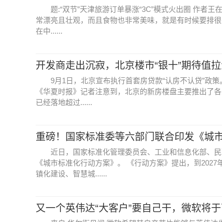
题:“双节”天津旅游订单暴涨“3C”模式火出圈 作
常漂亮且壮观，而且食物也非常美味，就是有时候要排很
在中......
开发商走出沉寂，北京楼市“银十”期待值
9月1日，北京宣布执行首套房贷款“认房不认贷”政
《华夏时报》记者注意到，北京的新房楼盘主要推出了各类
已经落地超过......
重磅！国家标准委等六部门联合印发《城
近日，国家标准化管理委员会、工业和信息化部、民
《城市标准化行动方案》。 《行动方案》提出，到202
镇化建设、智慧城......
又一个英伟达“大客户”要自己干，微软将于下