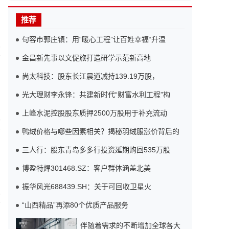
推荐
句容市郭庄镇：用“暖心工程”让百姓幸福“升温
6
金昌新先事以文促旅打造研学示范新高地
尚太科技：股东长江晨道减持139.19万股，
光大理财李永锋：共建新时代“财富水利工程”构
上峰水泥控股股东质押2500万股用于补充流动
9
鸭绒价格与哪些因素相关？揭秘羽绒服涨价背后的
三人行：股东青岛多多行投资延期购回535万股
博盈特焊301468.SZ：客户群体涵盖北美
振华风光688439.SH：关于可回收卫星火
5
“山西精品”再添80个优质产品服务
伴随着需求的不断增加全球各大