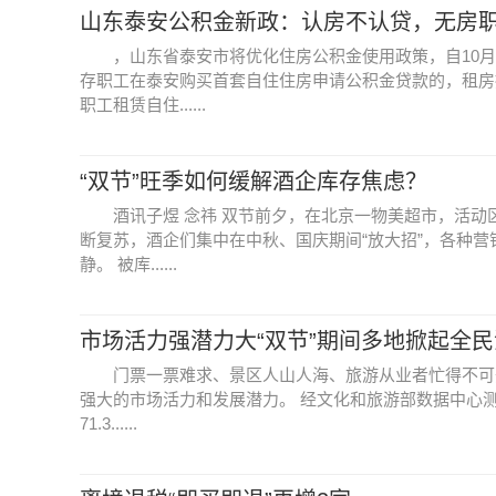
山东泰安公积金新政：认房不认贷，无房
，山东省泰安市将优化住房公积金使用政策，自10
存职工在泰安购买首套自住住房申请公积金贷款的，租房
职工租赁自住......
“双节”旺季如何缓解酒企库存焦虑？
酒讯子煜 念祎 双节前夕，在北京一物美超市，活
断复苏，酒企们集中在中秋、国庆期间“放大招”，各种
静。 被库......
市场活力强潜力大“双节”期间多地掀起全
门票一票难求、景区人山人海、旅游从业者忙得不可
强大的市场活力和发展潜力。 经文化和旅游部数据中心测
71.3......