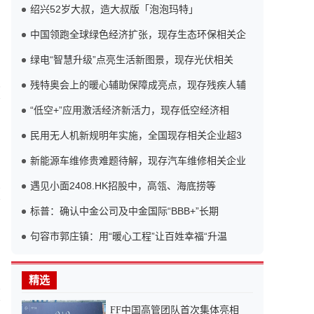
绍兴52岁大叔，造大叔版「泡泡玛特」
中国领跑全球绿色经济扩张，现存生态环保相关企
绿电“智慧升级”点亮生活新图景，现存光伏相关
残特奥会上的暖心辅助保障成亮点，现存残疾人辅
5
“低空+”应用激活经济新活力，现存低空经济相
民用无人机新规明年实施，全国现存相关企业超3
新能源车维修贵难题待解，现存汽车维修相关企业
遇见小面2408.HK招股中，高瓴、海底捞等
3
标普：确认中金公司及中金国际“BBB+”长期
句容市郭庄镇：用“暖心工程”让百姓幸福“升温
精选
8
FF中国高管团队首次集体亮相