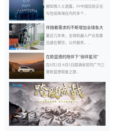
据知情人士透露，FF中国目前正在
与包括珠海在内的多个...
请
伴随着需求的不断增加全球各大
9
最近几年来，全球机器人产业发展
迅速在餐饮，公共服务，...
在欧蓝德的陪伴下“徜徉星河”
在8月2日-8月5日圆满收官的广汽三
菱欧蓝德观星之旅...
5
1