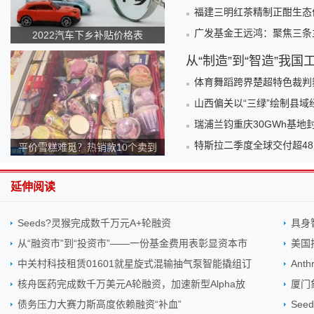
福建三明红茶精制正酣生态
广发基金王远鸿：聚焦三条
2022汽车下乡补贴价格表
从“制造”到“智造”我
体育舞蹈跨界楚超特色裁判
山西偏关以“三绿”绘制县域
瑞浦兰钧重庆30GWh基地
特斯拉二季度全球交付超48
平价雪糕难觅？热销款10个卖到
140元！为何越来越贵？
延伸阅读
Seeds?灵猴完成数千万元A+轮融资
具身
从“融资市”到“投资市”——一份基金费用表彰显资本市
美国
中关村科技租赁01601就星旋式混输抽气泵智能撬组订
Ant
核舟医药完成数千万美元A轮融资，加速新型Alpha放
厦门
债务压力大赛力斯高度依赖融资“补血”
Se