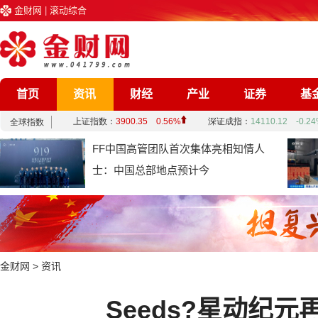
金财网
|
滚动综合
首页
资讯
财经
产业
证券
基
企业
文化
娱乐
综合
FF中国高管团队首次集体亮相知情人
士：中国总部地点预计今
金财网
>
资讯
Seeds?星动纪元