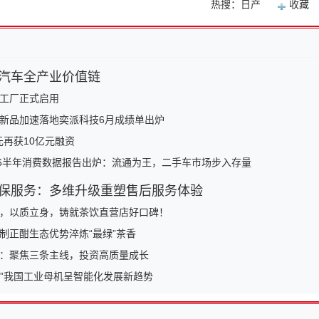
热搜：日产
收藏
汽车全产业价值链
工厂正式启用
新品加速落地奕派科技6月成绩单出炉
纪元再获10亿元融资
26半年消费数据报告出炉：流通为王，二手车市场步入存量
保服务：多维升级重塑售后服务体验
，以质立身，铸就茶饮直营店好口碑！
制正酣生态优势淬炼“最绿”茶香
：聚焦三条主线，投资高质量成长
智造”我国工业母机呈智能化发展新趋势