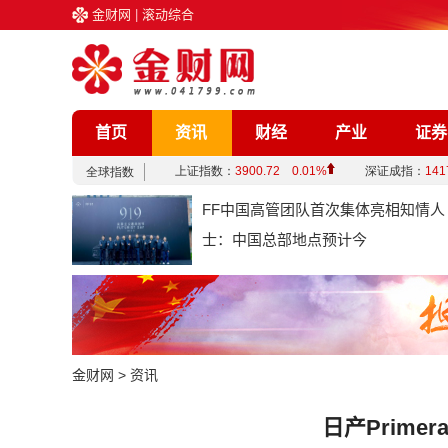
金财网
|
滚动综合
首页
资讯
财经
产业
证券
企业
文化
娱乐
综合
FF中国高管团队首次集体亮相知情人
士：中国总部地点预计今
金财网
>
资讯
日产Prim