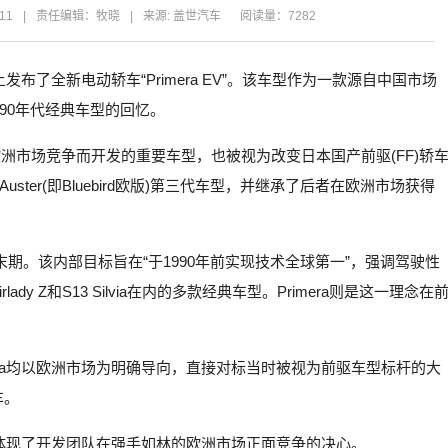
11
|
责任编辑：牧晓
|
来源: 盖世汽车
阅读量：7282
发布了全新电动轿车“Primera EV”。该车型作为一款源自中国市场
90年代经典车型的回忆。
应对欧洲市场竞争而开发的重要车型，也被视为改变日本国产前驱(FF)轿
er(即Bluebird欧版)第三代车型，并继承了后者在欧洲市场获得
80年代末期。该内部目标旨在“于1990年前实现技术全球第一”，强调驾驶性
irlady Z和S13 Silvia在内的多款经典车型。Primera则是这一理念在
era均以欧洲市场为明确导向，直接对标当时被视为前驱车型标杆的大
车。
最优”，体现了开发团队在强手如林的欧洲市场正面竞争的决心。