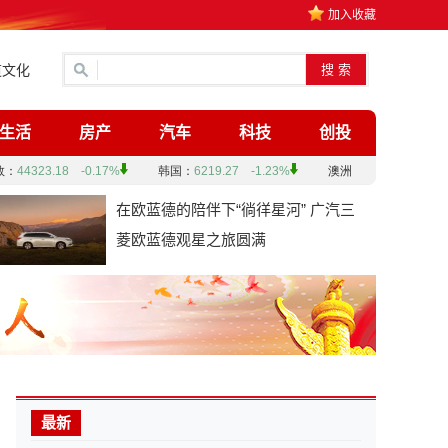
加入收藏
道文化
生活
房产
汽车
科技
创投
在欧蓝德的陪伴下“徜徉星河” 广汽三
菱欧蓝德观星之旅圆满
最新