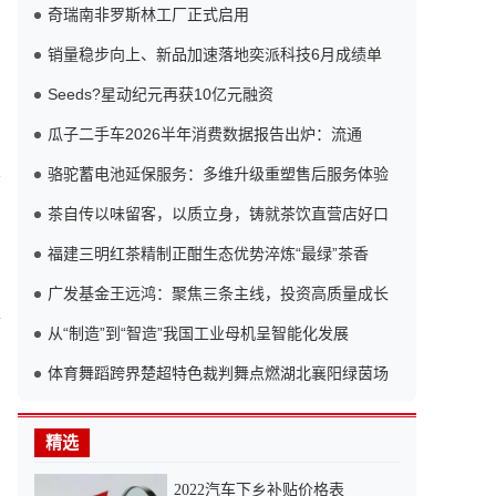
奇瑞南非罗斯林工厂正式启用
销量稳步向上、新品加速落地奕派科技6月成绩单
Seeds?星动纪元再获10亿元融资
瓜子二手车2026半年消费数据报告出炉：流通
车
骆驼蓄电池延保服务：多维升级重塑售后服务体验
茶自传以味留客，以质立身，铸就茶饮直营店好口
福建三明红茶精制正酣生态优势淬炼“最绿”茶香
广发基金王远鸿：聚焦三条主线，投资高质量成长
前
从“制造”到“智造”我国工业母机呈智能化发展
体育舞蹈跨界楚超特色裁判舞点燃湖北襄阳绿茵场
精选
2022汽车下乡补贴价格表