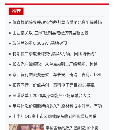
推荐
体育舞蹈跨界楚超特色裁判舞点燃湖北襄阳绿茵场
山西偏关以“三绿”绘制县域经济转型新图景
瑞浦兰钧重庆30GWh基地封顶
特斯拉二季度全球交付超48万辆，同比增长约2
长安汽车谭颖聪：从单点AI到工厂级智能，跨越
京西智行磁流变悬架上车长安、奇瑞、吉利、比亚
拓界同行，价值共创丨泰科电子亮相2026慕尼
圆满落幕丨2026具身智能产业场景融合大会
半导体涨价潮能持续多久？原材料成本升高，有功
上半年143家上市公司或股东收到回购增持再贷
平价雪糕难觅？热销款10个卖