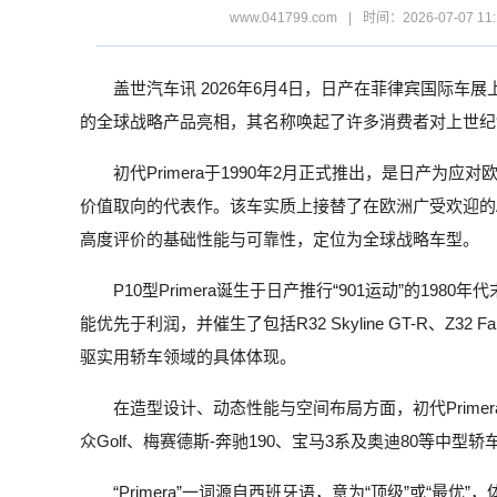
www.041799.com
|
时间：2026-07-07 11:
盖世汽车讯 2026年6月4日，日产在菲律宾国际车展上
的全球战略产品亮相，其名称唤起了许多消费者对上世纪
初代Primera于1990年2月正式推出，是日产为
价值取向的代表作。该车实质上接替了在欧洲广受欢迎的Aust
高度评价的基础性能与可靠性，定位为全球战略车型。
P10型Primera诞生于日产推行“901运动”的19
能优先于利润，并催生了包括R32 Skyline GT-R、Z32 Fa
驱实用轿车领域的具体体现。
在造型设计、动态性能与空间布局方面，初代Prim
众Golf、梅赛德斯-奔驰190、宝马3系及奥迪80等中型轿
“Primera”一词源自西班牙语，意为“顶级”或“