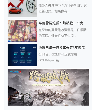
很多人关注2022汽车下乡补贴，这
是新政策。如果你有...
轿
平价雪糕难觅？热销款10个卖
在炎热的夏天吃冰淇淋是一件很酷
的事情。但最近有不少消...
协鑫电港一包多车未来3年覆盖
6月8日，GCL能科正式发布
GCLTeleport系...
核