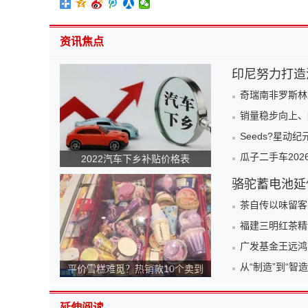
资讯焦点
印尼努力打造
奇瑞南非罗斯林
销量稳步向上、
Seeds?星动
瓜子二手车20
2022汽车下乡补贴价格表
骆驼蓄电池延
茶自传以味留客
福建三明红茶精
广发基金王远鸿
从“制造”到“
平价雪糕难觅？热销款10个卖到
140元！为何越来越贵？
延伸阅读