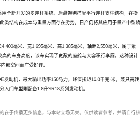
悬架采用全新开发的多连杆系统，后悬架则搭配平行连杆支柱结构，在操
此类结构在成本与重量方面存在劣势，日产仍将其应用于量产中型
400毫米、宽1,695毫米、高1,385毫米，轴距2,550毫米，属于紧
较高的车身高度，该车实现了宽敞的座舱与大容积行李厢。这种设计
供充裕内部空间而广受好评。
R20DE发动机，最大输出功率150马力，峰值扭矩19.0千克·米，兼具高转
入门车型则配备1.8升SR18系列发动机。
的在于传播更多信息，与本站立场无关。仅供读者参考，并请自行