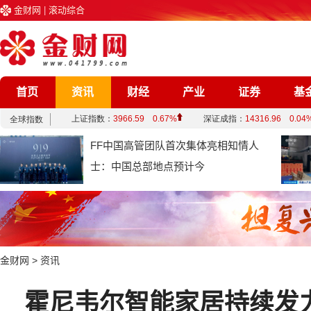
金财网
|
滚动综合
首页
资讯
财经
产业
证券
基
企业
文化
娱乐
综合
FF中国高管团队首次集体亮相知情人
士：中国总部地点预计今
金财网
>
资讯
霍尼韦尔智能家居持续发