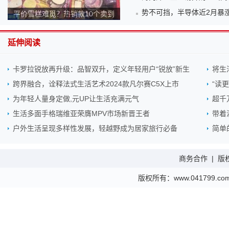
势不可挡，半导体近2月暴涨
平价雪糕难觅？热销款10个卖到
140元！为何越来越贵？
延伸阅读
卡罗拉锐放再升级：品智双升，定义年轻用户“锐放”新生
将生
跨界融合，诠释法式生活艺术2024款凡尔赛C5X上市
“读
为年轻人量身定做,元UP让生活充满元气
超千
生活多面手格瑞维亚荣膺MPV市场新晋王者
带着
户外生活呈现多样性发展，轻越野成为居家旅行必备
简单
商务合作
|
版
版权所有：www.041799.com 金财