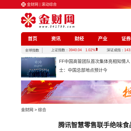
金财网
|
滚动综合
首页
资讯
财经
产业
证券
企业
文化
娱乐
综合
FF中国高管团队首次集体亮相知情人
士：中国总部地点预计今
金财网
>
综合
腾讯智慧零售联手绝味食