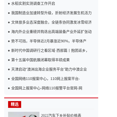
水稻实割实测调查工作开启
我国制造业加速转型升级，折射经济发展生机活力
文体旅多业态深度融合，全链条协同激发冰雪经济
海内外企业重磅并购迭出高端装备产业外延扩张动
势不可挡，半导体近2月暴涨近90%，半导体产
新时代中国调研行之看区域·西部篇丨抱团返乡，
的
第十五届中国航展闭幕取得丰硕成果
天津启动“澳洲出海企业服务平台”助力中澳企业
全国网络110报案中心，110网上报案平台-
高
全国网上报案中心-网络110报警平台官网-网
精选
2022汽车下乡补贴价格表