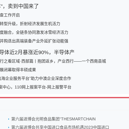
车”，卖到中国来了
查工作开启
转型升级，折射经济发展生机活力
度融合，全链条协同激发冰雪经济活力
并购迭出高端装备产业外延扩张动能强
导体近2月暴涨近90%，半导体产
行之看区域·西部篇丨抱团返乡，产业西行——一个西南县城
展闭幕取得丰硕成果
出海企业服务平台”助力中澳企业深度合作
报案中心，110网上报案平台-网上报警平台
第六届进博会光明食品集团“THESMARTCHAIN
第六届进博会共享中国进口食品市场机遇2023中国进口