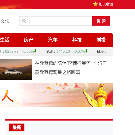
加入收藏
道文化
生活
房产
汽车
科技
创投
在欧蓝德的陪伴下“徜徉星河” 广汽三
菱欧蓝德观星之旅圆满
最新