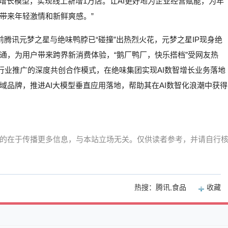
增长模型，实现线上新增1万店。让AI更好地为企业经营赋能，为年
带来年轻激情和新鲜爽感。”
前腾讯元梦之星与绝味鸭脖已“碰撞”出热烈火花，元梦之星IP现身绝
通，为用户带来跨界新消费体验，“鹅厂鸭厂，快乐搭档”受网友热
行业推广的深度共创合作模式，在绝味集团实现AI数智增长业务落地
品牌，推进AI大模型垂直应用落地，帮助其在AI数智化浪潮中获得
的在于传播更多信息，与本站立场无关。仅供读者参考，并请自行
热搜：腾讯,食品
收藏