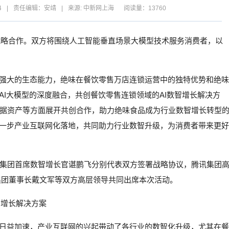
4
|
责任编辑：安靖
|
来源: 中新网上海
阅读量：13760
署战略合作。双方将围绕人工智能垂直场景大模型技术服务消费者，以
和强大的生态能力，绝味在餐饮零售万店连锁运营中的独特优势和绝味
AI大模型的深度融合，共创餐饮零售连锁领域的AI数智增长解决方
据资产等方面展开共创合作，助力绝味食品成为行业数智增长转型
进一步产业互联网化落地，共同助力行业数智升级，为消费者带来更好
集团首席数智增长官谌鹏飞分别代表双方签署战略协议，腾讯集团
集团董事长戴文军等双方高层领导共同出席本次活动。
智增长解决方案
势日益加速，产业互联网的兴起带动了各行业的数智化升级，尤其在餐