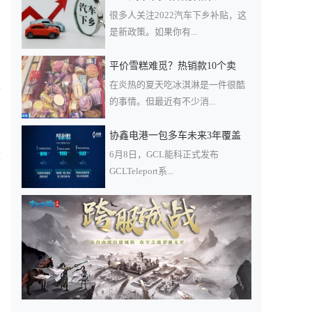
很多人关注2022汽车下乡补贴，这
是新政策。如果你有...
平价雪糕难觅？热销款10个卖
在炎热的夏天吃冰淇淋是一件很酷
痛
的事情。但最近有不少消...
协鑫电港一包多车未来3年覆盖
大
6月8日，GCL能科正式发布
GCLTeleport系...