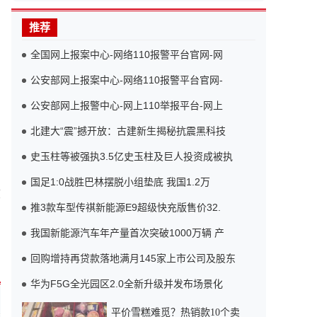
推荐
全国网上报案中心-网络110报警平台官网-网
公安部网上报案中心-网络110报警平台官网-
公安部网上报警中心-网上110举报平台-网上
北建大“震”撼开放：古建新生揭秘抗震黑科技
史玉柱等被强执3.5亿史玉柱及巨人投资成被执
国足1:0战胜巴林摆脱小组垫底 我国1.2万
核
推3款车型传祺新能源E9超级快充版售价32.
我国新能源汽车年产量首次突破1000万辆 产
回购增持再贷款落地满月145家上市公司及股东
华为F5G全光园区2.0全新升级并发布场景化
平价雪糕难觅？热销款10个卖