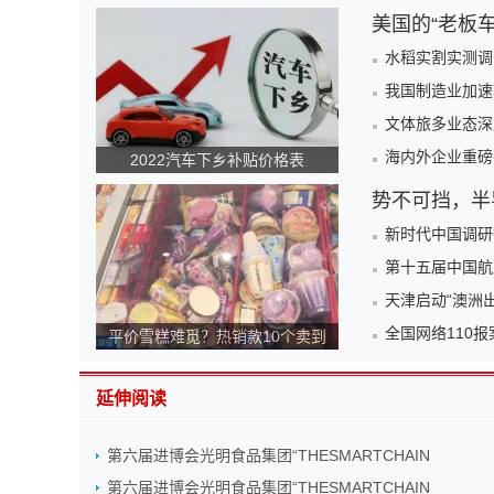
美国的“老板
水稻实割实测调
我国制造业加速
文体旅多业态深
海内外企业重磅
2022汽车下乡补贴价格表
势不可挡，半
新时代中国调研
第十五届中国航
天津启动“澳洲
全国网络110
平价雪糕难觅？热销款10个卖到
140元！为何越来越贵？
延伸阅读
第六届进博会光明食品集团“THESMARTCHAIN
第六届进博会光明食品集团“THESMARTCHAIN