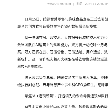
www.041799.com
|
时间：2024-11-20 02:5
11月15日，腾讯智慧零售与绝味食品宣布正式签
联合共创方式打造餐饮零售连锁AI数智增长新模式。
基于腾讯在AI、云技术、大数据等领域的技术实力
数智团队在AI运营上的落地能力，双方将推动绝味业务与
案。双方还将在云、智能营销、智能选址、用户运营、数
新标杆。这一合作标志着AI大模型在餐饮零售连锁领域
科技+消费体验。
腾讯云高级副总裁、腾讯智慧零售负责人陈菲，绝味
级执行副总裁、云与智慧产业事业群CEO汤道生，绝味
聚焦“AI+连锁经营”，打造领先的餐饮零售连锁AI数
AI是未来商业增长中的变革力量。随着数实融合趋