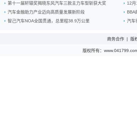
第十一届轩辕奖揭晓东风汽车三款主力车型斩获大奖
12
汽车金融助力产业迈向高质量发展新阶段
BB
智己汽车NOA全国贯通，总里程38.9万公里
汽车
商务合作
|
版
版权所有：www.041799.com 金财