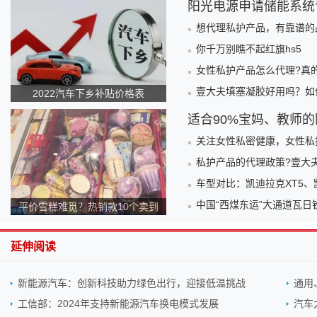
阳光电源申请储能系统
想代理私护产品，有靠谱的
你千万别瞧不起红旗hs5
女性私护产品怎么代理?真
壹大夫填塞凝胶好用吗？如
2022汽车下乡补贴价格表
适合90%宝妈、教师
关注女性私密健康，女性私
私护产品的代理政策?壹大
车型对比：凯迪拉克XT5、
中国“西煤东运”大通道瓦
平价雪糕难觅？热销款10个卖到
140元！为何越来越贵？
延伸阅读
新能源汽车：创新科技助力绿色出行，迎接低温挑战
通用
工信部：2024年支持新能源汽车换电模式发展
汽车