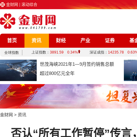
金财网
|
滚动综合
首页
资讯
财经
产业
证券
基
企业
文化
娱乐
综合
世茂海峡2021年1—9月签约销售总额
超过800亿元全年
金财网
>
资讯
否认“所有工作暂停”传言