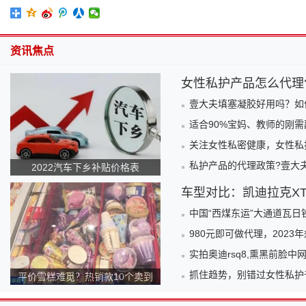
资讯焦点
女性私护产品怎么代理
壹大夫填塞凝胶好用吗？如
适合90%宝妈、教师的刚
关注女性私密健康，女性私
私护产品的代理政策?壹大
2022汽车下乡补贴价格表
车型对比：凯迪拉克XT
中国“西煤东运”大通道瓦
980元即可做代理，2023
实拍奥迪rsq8,熏黑前脸中网,
抓住趋势，别错过女性私护
平价雪糕难觅？热销款10个卖到
140元！为何越来越贵？