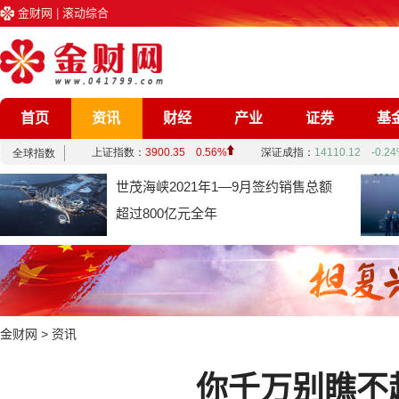
金财网
|
滚动综合
首页
资讯
财经
产业
证券
基
企业
文化
娱乐
综合
世茂海峡2021年1—9月签约销售总额
超过800亿元全年
金财网
>
资讯
你千万别瞧不起