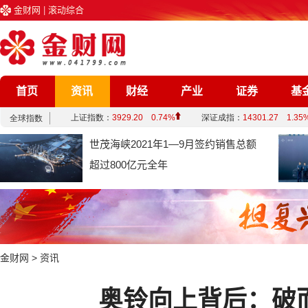
金财网
|
滚动综合
首页
资讯
财经
产业
证券
基
企业
文化
娱乐
综合
世茂海峡2021年1—9月签约销售总额
超过800亿元全年
金财网
>
资讯
奥铃向上背后：破