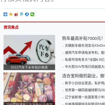
资讯焦点
购车最高补贴7000元
买辆新车做冬测宝马X3xDri
通用汽车申请电池专利，能
私密市场有多大?全国6.8
中大型SUV市场已经崩盘大
2022汽车下乡补贴价格表
适合宝妈做的副业，做
新手小白创业首选，私护用
世界第一辆四驱福特野马S5
辽宁省新增一处国家青少年
价格值得期待吉利银河E8将
平价雪糕难觅？热销款10个卖到