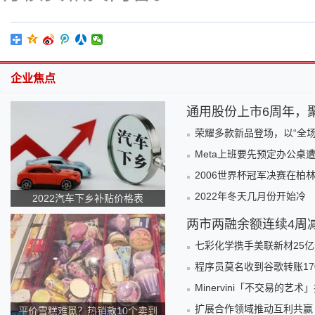
企业焦点
通用股份上市6周年，
荣耀多款新品登场，以“全场
Meta上班要先预定办公桌
2006世界杯冠军决赛在柏
2022年冬天几月份开始冷
2022汽车下乡补贴价格表
两市两融余额连续4周
七彩化学携手美联新材25
程序员莫名收到谷歌转账1
Minervini「不交易的
扩展合作领域推动互利共赢
平价雪糕难觅？热销款10个卖到