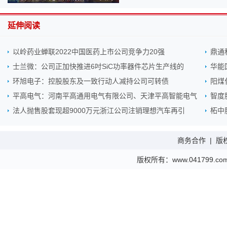
140元！为何越来越贵？
延伸阅读
以岭药业蝉联2022中国医药上市公司竞争力20强
鼎通
士兰微：公司正加快推进6吋SiC功率器件芯片生产线的
华能
环旭电子：控股股东及一致行动人减持公司可转债
阳煤
平高电气：河南平高通用电气有限公司、天津平高智能电气
智度
法人抛售股套现超9000万元浙江公司注销理想汽车再引
柘中
商务合作
|
版
版权所有：www.041799.com 金财