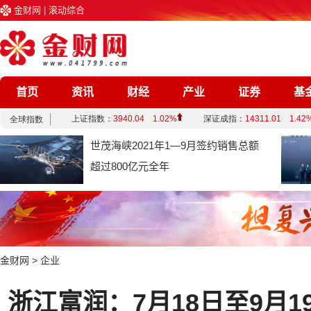
金财网
|
滚动综合
首页
资讯
财经
产业
证券
基
企业
文化
娱乐
综合
世茂海峡2021年1—9月签约销售总额
超过800亿元全年
金财网
>
企业
浙江富润：7月18日至9月