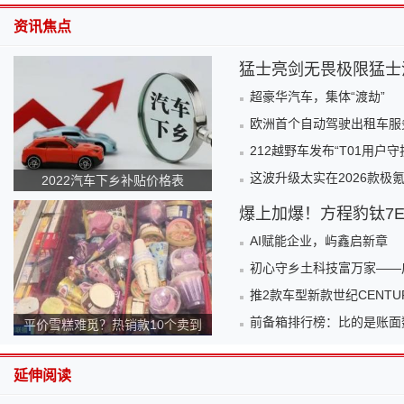
资讯焦点
猛士亮剑无畏极限猛士汽
超豪华汽车，集体“渡劫”
欧洲首个自动驾驶出租车服务
212越野车发布“T01用
这波升级太实在2026款极氪
2022汽车下乡补贴价格表
爆上加爆！方程豹钛7EV
AI赋能企业，屿鑫启新章
初心守乡土科技富万家——
推2款车型新款世纪CENTURY
前备箱排行榜：比的是账面
平价雪糕难觅？热销款10个卖到
140元！为何越来越贵？
延伸阅读