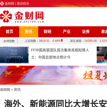
金财网
|
滚动综合
首页
资讯
财经
产业
证券
基
企业
文化
娱乐
综合
FF中国高管团队首次集体亮相知情人
士：中国总部地点预计今
金财网
>
资讯
海外、新能源同比大增长安汽