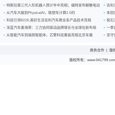
特斯拉第三代人形机器人预计年中亮相；福特宣布解散电动
吉利
从汽车大脑到PhysicalAI，联想车计算2.0的
本田
科技引领8226;美好生活吉利汽车携全系产品技术亮相
极石
深蓝汽车姜海荣：三力协同驱动品牌增长与全球化新布局
一季
从智能汽车到端侧智能体，芯擎科技重装亮相北京车展
坚守
商务合作
|
版
版权所有：www.041799.com 金财