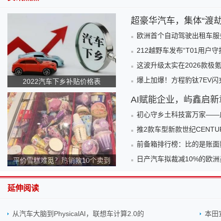
超豪华汽车，集体“渡劫
欧洲首个自动驾驶出租车服务
212越野车发布“T01用
这波升级太实在2026款极氪
爆上加爆！方程豹钛7EV闪充
2022汽车下乡补贴价格表
AI赋能企业，屿鑫启新
初心守乡土科技富万家——
推2款车型新款世纪CENTURY
前备箱排行榜：比的是账面
日产汽车拟裁减10%的欧洲
平价雪糕难觅？热销款10个卖到
140元！为何越来越贵？
延伸阅读
从汽车大脑到PhysicalAI，联想车计算2.0的
本田