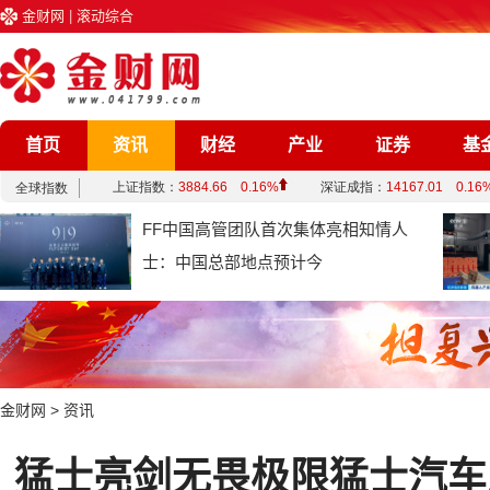
金财网
|
滚动综合
首页
资讯
财经
产业
证券
基
企业
文化
娱乐
综合
FF中国高管团队首次集体亮相知情人
士：中国总部地点预计今
金财网
>
资讯
猛士亮剑无畏极限猛士汽车即