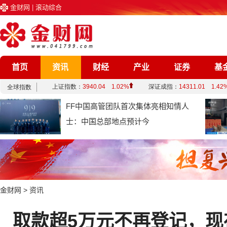
金财网
|
滚动综合
首页
资讯
财经
产业
证券
基
企业
文化
娱乐
综合
FF中国高管团队首次集体亮相知情人
士：中国总部地点预计今
金财网
>
资讯
取款超5万元不再登记，现