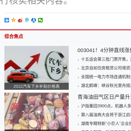
行核实相关内容。
综合焦点
003041！4分钟直线
十五运会第三批门票开售，
北京自如住房租赁公司增资至
全国统一电力市场连通机制
湖北鹤峰：峡谷秋光里舟摇
2022汽车下乡补贴价格表
青海油田气区日产量升至
沪指重回3900点，机器人
第八届油商大会将于浙江启
湖南专精特新“小巨人”企