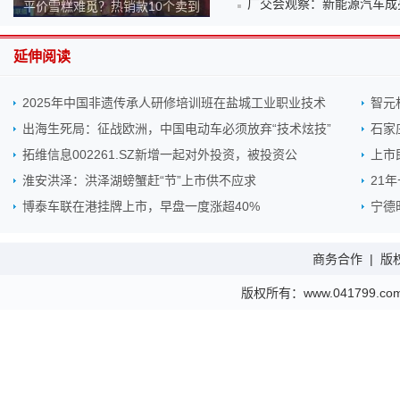
广交会观察：新能源汽车成
平价雪糕难觅？热销款10个卖到
140元！为何越来越贵？
延伸阅读
2025年中国非遗传承人研修培训班在盐城工业职业技术
智元
出海生死局：征战欧洲，中国电动车必须放弃“技术炫技”
石家
拓维信息002261.SZ新增一起对外投资，被投资公
上市
淮安洪泽：洪泽湖螃蟹赶“节”上市供不应求
21
博泰车联在港挂牌上市，早盘一度涨超40%
宁德
商务合作
|
版
版权所有：www.041799.com 金财