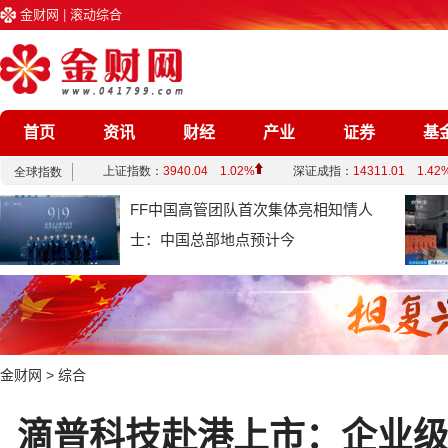
金财网
|
滚动综合
首页
资讯
财经
产业
证券
基
企业
文化
娱乐
综合
FF中国高管团队首次集体亮相知情人
士：中国总部地点预计今
金财网
>
综合
滴普科技赴港上市：企业级