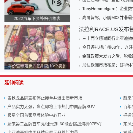
TonyHemmelgarn
高阶智驾，小鹏M03并非
2022汽车下乡补贴价格表
法拉利RACE.US发布
三十而立感谢同行比亚迪抽
今日评扎根广州68年，办好
金融政策大发力之后，税收
加快欧洲市场布局：舒华体育
平价雪糕难觅？热销款10个卖到
140元！为何越来越贵？
延伸阅读
雪铁龙品牌宣布停止接单并退出澳新市场
蔚来
产品实力太强，盘点即将上市热门中国品牌SUV
百年
极星全国首家品牌体验中心开业
把握
蔚来第二品牌首车亮相乐道L60能否挑战海狮07EV？
东风
比亚迪亮相中国品牌日展示品牌新力量
孝感