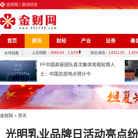
金财网
|
滚动综合
首页
资讯
财经
产业
证券
基
企业
文化
娱乐
综合
FF中国高管团队首次集体亮相知情人
士：中国总部地点预计今
金财网
>
资讯
光明乳业品牌日活动亮点