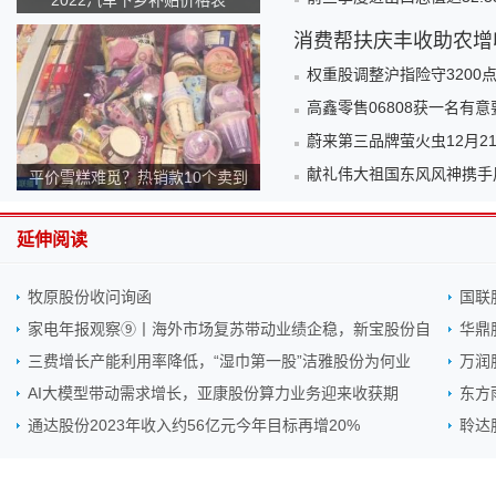
2022汽车下乡补贴价格表
消费帮扶庆丰收助农增
权重股调整沪指险守3200
高鑫零售06808获一名有意
蔚来第三品牌萤火虫12月
献礼伟大祖国东风风神携手
平价雪糕难觅？热销款10个卖到
140元！为何越来越贵？
延伸阅读
牧原股份收问询函
国联
家电年报观察⑨丨海外市场复苏带动业绩企稳，新宝股份自
华鼎
三费增长产能利用率降低，“湿巾第一股”洁雅股份为何业
万润
AI大模型带动需求增长，亚康股份算力业务迎来收获期
东方
通达股份2023年收入约56亿元今年目标再增20%
聆达