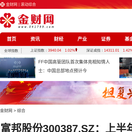
金财网
|
滚动综合
首页
资讯
财经
产业
证券
基
企业
文化
娱乐
综合
FF中国高管团队首次集体亮相知情人
士：中国总部地点预计今
金财网
>
综合
富邦股份300387.SZ：