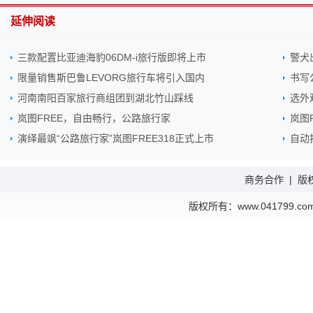
延伸阅读
三款配置比亚迪海豹06DM-i旅行版即将上市
警犬
限量销售斯巴鲁LEVORG旅行车将引入国内
书写
河南南阳百家旅行商组团到湖北竹山踩线
选外
岚图FREE，自由畅行，公路旅行家
岚图F
演绎最飒“公路旅行家”岚图FREE318正式上市
自动
商务合作
|
版
版权所有：www.041799.com 金财