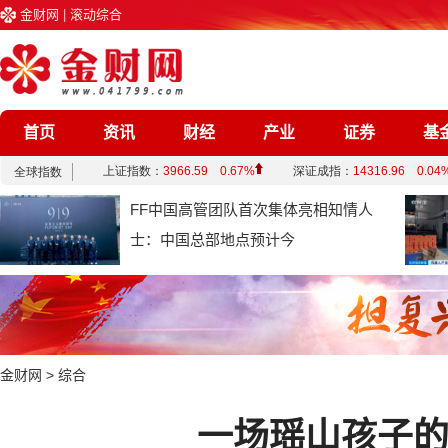
金财网
|
滚动综合
首页
资讯
财经
产业
证券
基
企业
文化
娱乐
综合
FF中国高管团队首次集体亮相知情人
士：中国总部地点预计今
金财网
>
综合
一场瑶山孩子的