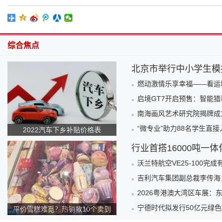
综合焦点
北京市举行中小学生模
燃动激情乐享幸福——看运城
启境GT7开启预售：智能
南海画风艺术研究院揭牌成
“微专业”助力88名学生直
2022汽车下乡补贴价格表
行业首搭16000吨一
沃兰特航空VE25-100完
吉利汽车集团副总裁李传海
2026粤港澳大湾区车展：
宁德时代拟发行50亿元绿
平价雪糕难觅？热销款10个卖到
140元！为何越来越贵？