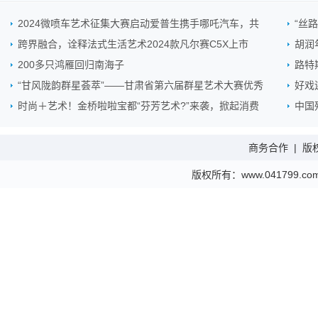
2024微喷车艺术征集大赛启动爱普生携手哪吒汽车，共
“丝
跨界融合，诠释法式生活艺术2024款凡尔赛C5X上市
胡润
200多只鸿雁回归南海子
路特
“甘风陇韵群星荟萃”——甘肃省第六届群星艺术大赛优秀
好戏
时尚＋艺术！金桥啦啦宝都“芬芳艺术?”来袭，掀起消费
中国
商务合作
|
版
版权所有：www.041799.com 金财