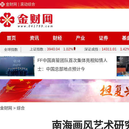
金财网
|
滚动综合
首页
资讯
财经
产业
证券
基
企业
文化
娱乐
综合
FF中国高管团队首次集体亮相知情人
士：中国总部地点预计今
金财网
>
综合
南海画风艺术研