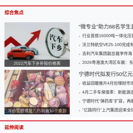
综合焦点
“微专业”助力88名学
行业首搭16000吨一体化
沃兰特航空VE25-100完
吉利汽车集团副总裁李传海
2026粤港澳大湾区车展：
2022汽车下乡补贴价格表
宁德时代拟发行50亿
收益回暖推升4月份理财市
4月二手车保值率：新能源还
宁德时代“弹药库”扩容，再
“亿路同行”上汽集团迎来全
平价雪糕难觅？热销款10个卖到
140元！为何越来越贵？
延伸阅读