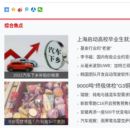
综合焦点
上海启动高校毕业生就
基金行业的“老谢”
李书福：国内有些企业的竞
从毫米波到UWB：加特兰
韩国团队开发自动驾驶软件
2022汽车下乡补贴价格表
9000吨“终极体检”G
瑞银：纯电与插混车型需求
新款零跑C16开启预售预售价
安徽再添一座500千伏变
汽车观察：雨霁鹭岛雷克萨
平价雪糕难觅？热销款10个卖到
140元！为何越来越贵？