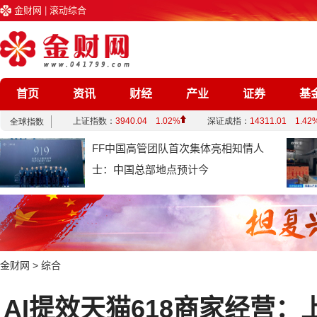
金财网
|
滚动综合
首页
资讯
财经
产业
证券
基
企业
文化
娱乐
综合
FF中国高管团队首次集体亮相知情人
士：中国总部地点预计今
金财网
>
综合
AI提效天猫618商家经营：