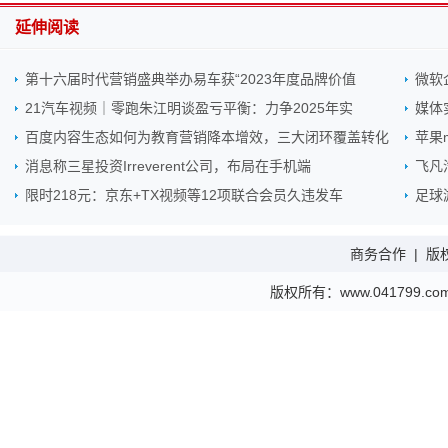
延伸阅读
第十六届时代营销盛典举办易车获“2023年度品牌价值
微软企
21汽车视频｜零跑朱江明谈盈亏平衡：力争2025年实
媒体实
百度内容生态如何为教育营销降本增效，三大闭环覆盖转化
苹果
消息称三星投资Irreverent公司，布局在手机端
飞凡
限时218元：京东+TX视频等12项联合会员久违发车
足球
商务合作
|
版
版权所有：www.041799.com 金财