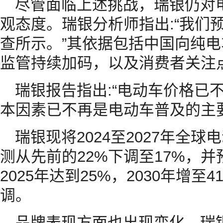
尽管面临上述挑战，瑞银仍对
观态度。瑞银分析师指出:“我们
查所示。”其依据包括中国向纯
监管持续加码，以及消费者关注
瑞银报告指出:“电动车价格已
本因素已不再是电动车普及的主
瑞银现将2024至2027年全
测从先前的22%下调至17%，
2025年达到25%，2030年增
调。
品牌表现方面也出现变化。瑞银