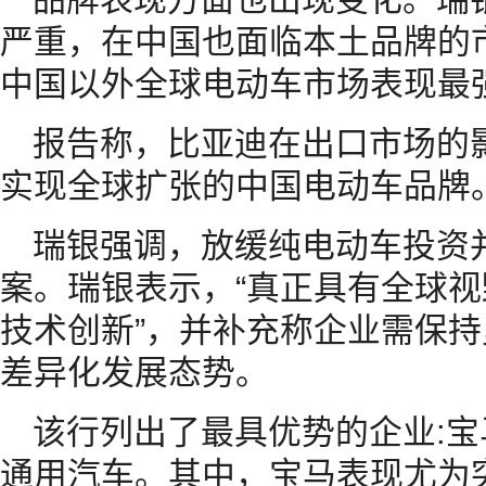
严重，在中国也面临本土品牌的
中国以外全球电动车市场表现最
报告称，比亚迪在出口市场的
实现全球扩张的中国电动车品牌
瑞银强调，放缓纯电动车投资
案。瑞银表示，“真正具有全球
技术创新”，并补充称企业需保
差异化发展态势。
该行列出了最具优势的企业:
通用汽车。其中，宝马表现尤为