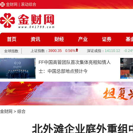
金财网
|
滚动综合
首页
资讯
财经
产业
证券
基
企业
文化
娱乐
综合
FF中国高管团队首次集体亮相知情人
士：中国总部地点预计今
金财网
>
综合
北外滩企业庭外重组