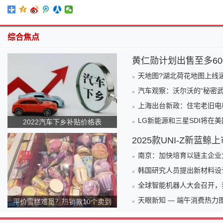
综合焦点
黄仁勋计划出售至多6
天地图?湖北荷花地图上线
汽车观察：沃尔沃的“秘密武
上海出台新政：住宅老旧电
LG新能源和三星SDI将在
2022汽车下乡补贴价格表
2025款UNI-Z新蓝
南京：加快培育以链主企业
韩国研究人员提出新材料设
全球智能机器人大会召开，我
天眼新知 — 端午消费热力
平价雪糕难觅？热销款10个卖到
140元！为何越来越贵？