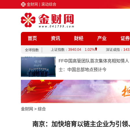
金财网
|
滚动综合
首页
资讯
财经
产业
证券
企业
文化
娱乐
综合
FF中国高管团队首次集体亮相知情人
士：中国总部地点预计今
金财网
>
综合
南京：加快培育以链主企业为引领