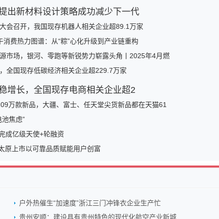
提出新材料设计策略成功减少下一代
大会召开，我国现存机器人相关企业超89.1万家
端午消费热力图谱：从“粽”心化升级到产业链重构
源市场，银河、零跑等新锐势力崭露头角丨2025年4月燃
，全国现存低碳经济相关企业超229.7万家
稳增长，全国现存电商相关企业超2
109万款新品，大疆、富士、任天堂尖货新品都在天猫61
电池焦虑”
技完成亿级天使+轮融资
家太原上市以可靠品质赋能用户创富
户外热催生“加速度”浙江三门冲锋衣企业生产忙
贵州安顺：建设具有贵州特色的现代化航空产业新城