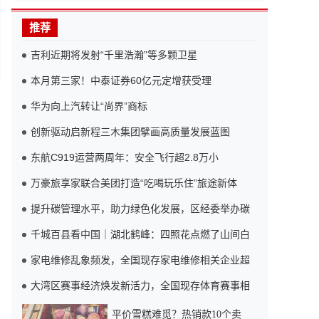
推荐
吉利近期将发射“千里浩瀚”等多颗卫星
本月第三家！中泰证券60亿元定增获受理
华为向上汽转让“尚界”商标
创新驱动启新程三木集团擘画高质量发展蓝图
东航C919运营两周年：安全飞行超2.8万小
万豪旅享家联合美团打造“吃喝玩乐住”旅途新体
提升碳管理水平，助力绿色化发展，区经委举办碳
千城百县看中国｜湖北鹤峰：四照花点燃了山间白
家电维修乱象频发，全国现存家电维修相关企业超
大湾区赛事经济焕发新活力，全国现存体育赛事相
平价雪糕难觅？热销款10个卖