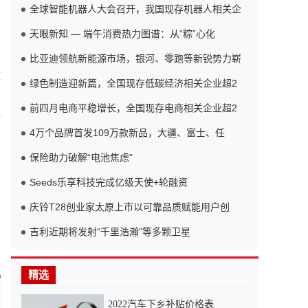
全球智能机器人大会召开，我国现存机器人相关企
天眼新知 — 端午消费热力图谱：从“粽”心化
比亚迪领航新能源市场，银河、零跑等新锐势力崭
重
绿色制造迎新篇，全国现存低碳经济相关企业超2
建
前四月电商平稳增长，全国现存电商相关企业超2
新
4万个品牌首发109万款新品，大疆、富士、任
保险助力破解“电池焦虑”
Seeds乐享科技完成亿级天使+轮融资
核
庆铃T28创业家太原上市以可靠品质赋能用户创
吉利近期将发射“千里浩瀚”等多颗卫星
精选
2022汽车下乡补贴价格表