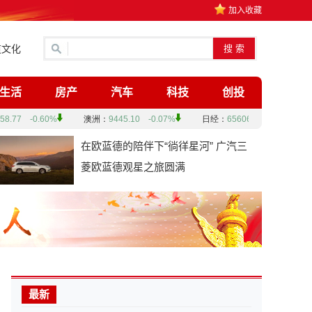
加入收藏
道文化
生活
房产
汽车
科技
创投
在欧蓝德的陪伴下“徜徉星河” 广汽三
菱欧蓝德观星之旅圆满
最新