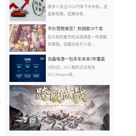
很多人关注2022汽车下乡补贴，这
是新政策。如果你有...
平价雪糕难觅？热销款10个卖
在炎热的夏天吃冰淇淋是一件很酷
的事情。但最近有不少消...
协鑫电港一包多车未来3年覆盖
6月8日，GCL能科正式发布
GCLTeleport系...