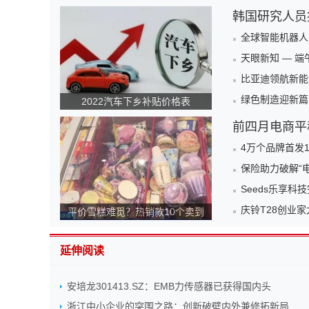
韩国研究人员
全球智能机器人
天眼新知 — 
比亚迪领航新能
绿色制造迎新篇
2022汽车下乡补贴价格表
前四月电商平
4万个品牌首发
保险助力破解“
Seeds乐享科
庆铃T28创业
平价雪糕难觅？热销款10个卖到
140元！为何越来越贵？
延伸阅读
安培龙301413.SZ：EMB力传感器已获得国内头
浙江中小企业的突围之路：创新破壁内外兼修拓新局