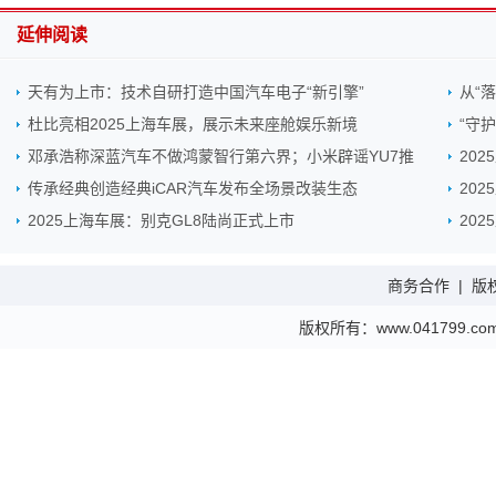
延伸阅读
天有为上市：技术自研打造中国汽车电子“新引擎”
从“
杜比亮相2025上海车展，展示未来座舱娱乐新境
“守
邓承浩称深蓝汽车不做鸿蒙智行第六界；小米辟谣YU7推
20
传承经典创造经典iCAR汽车发布全场景改装生态
202
2025上海车展：别克GL8陆尚正式上市
202
商务合作
|
版
版权所有：www.041799.com 金财