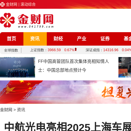
金财网
|
滚动综合
首页
资讯
财经
产业
证券
基
企业
文化
娱乐
综合
FF中国高管团队首次集体亮相知情人
士：中国总部地点预计今
金财网
>
资讯
中航光电亮相2025上海车