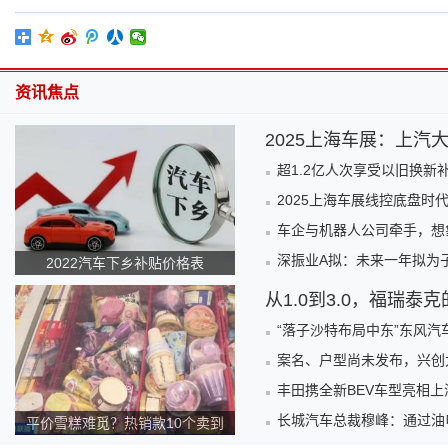
资讯焦点
2025上海车展：上汽
超1.2亿人次享受以旧换新
2025上海车展线控底盘时
车企与机器人公司牵手，想
深振业A拟：未来一年拟为
2022汽车下乡补贴价格表
从1.0到3.0，福瑞泰
“落子沙特布局中东”东风汽
案名、户型尚未发布，兴创
丰田携全新BEV车型亮相上
长城汽车总裁穆峰：通过油
平价雪糕难觅？热销款10个卖到
140元！为何越来越贵？