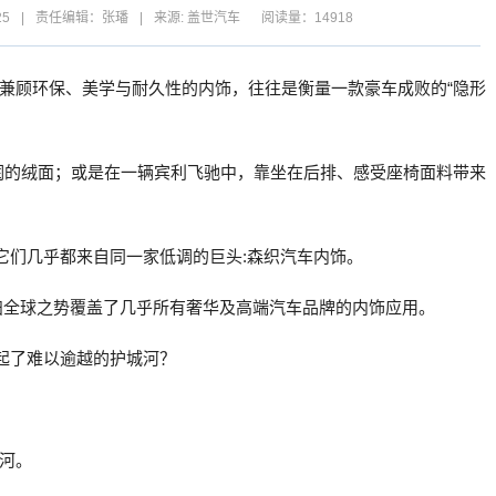
25
|
责任编辑：张璠
|
来源: 盖世汽车
阅读量：14918
兼顾环保、美学与耐久性的内饰，往往是衡量一款豪车成败的“隐形
台温润的绒面；或是在一辆宾利飞驰中，靠坐在后排、感受座椅面料带来
它们几乎都来自同一家低调的巨头:森织汽车内饰。
森织以横扫全球之势覆盖了几乎所有奢华及高端汽车品牌的内饰应用。
筑起了难以逾越的护城河？
河。