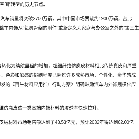
三空间”转型的历史节点。
汽车销量将突破2700万辆，其中中国市场贡献约1900万辆，占比
整车内饰从“包裹骨架的附件”重新定义为家庭与办公室之外的“第三生
直接转化为续航里程的增加，超细纤维仿麂皮材料相比传统真皮和厚重
质、色彩和触感的挑剔程度已超过许多成熟市场，个性化、豪华感成
印发的《再生材料应用推广行动方案》明确鼓励汽车内外饰规模化应
纤维仿麂皮这一类高端内饰材料的渗透率快速拉升。
鹿皮绒材料市场销售额达到了43.53亿元，预计2032年将达到62.00亿