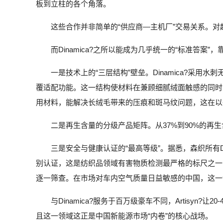
板到立柱的各个角落。
这些合作并非简单的“供应商—主机厂”交易关系。
而Dinamica?之所以能成为几乎统一的“标准答案
一是技术上的“三层结构”壁垒。Dinamica?采
覆适配功能。这一结构使材料在兼顾细腻绒面触感的同时
用材料，能解决长绒毛带来的压痕和斑马纹问题，这在以
二是再生含量的分级产品矩阵。从37%到90%的再
三是安全与健康认证的“最高等级”。据悉，森织所有Dinam
别认证，这是纺织品领域有害物质检测最严格的标尺之一
逐一筛查。在市场对车内空气质量日益敏感的中国，这一认
与Dinamica?服务于百万级豪车不同，Artisy
且这一领域这正是中国新能源市场“内卷”的核心战场。