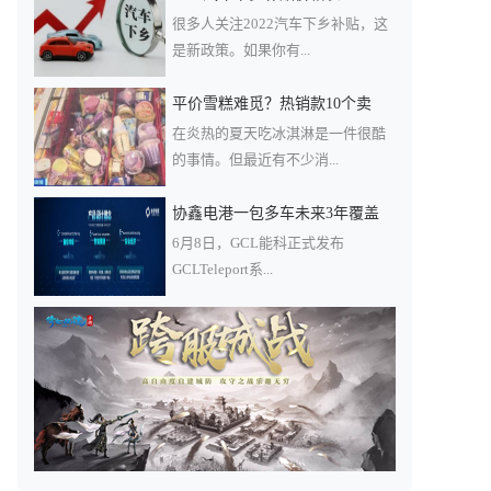
很多人关注2022汽车下乡补贴，这
是新政策。如果你有...
平价雪糕难觅？热销款10个卖
在炎热的夏天吃冰淇淋是一件很酷
的事情。但最近有不少消...
协鑫电港一包多车未来3年覆盖
6月8日，GCL能科正式发布
GCLTeleport系...