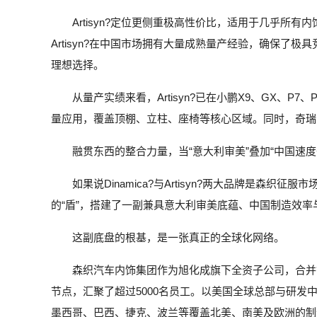
Artisyn?定位更侧重极高性价比，适用于几乎所
Artisyn?在中国市场拥有大量成熟量产经验，确保了
理想选择。
从量产实绩来看，Artisyn?已在小鹏X9、GX、P7
量应用，覆盖顶棚、立柱、座椅等核心区域。同时，奇瑞、东
融贯东西的整合力量，当“意大利审美”叠加“中国速度
如果说Dinamica?与Artisyn?两大品牌是森
的“盾”，搭建了一副兼具意大利审美底蕴、中国制造效
这副底盘的根基，是一张真正的全球化网络。
森织汽车内饰集团作为旭化成旗下全资子公司，合并销
节点，汇聚了超过5000名员工。以美国全球总部与研
墨西哥、巴西、捷克、波兰等覆盖北美、南美及欧洲的制