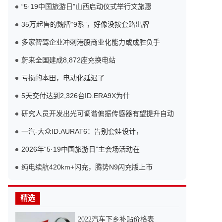
“5·19中国旅游日”山西启动仪式举行文旅惠
35万起售的魏牌“9系”，好像没按套路出牌
多家智驾企业冲刺港股商业化能力或成胜负手
蔚来全国建成8,872座充换电站
亏损的本田，电动化延迟了
5天交付达到2,326台ID.ERA9X为什
研究人员开发出光可调谐偏振传感器有望提升自动
一汽-大众ID.AURAT6：告别套娃设计，
2026年“5·19中国旅游日”主会场活动在
纯电续航420km+闪充，腾势N9闪充版上市
精选
2022汽车下乡补贴价格表