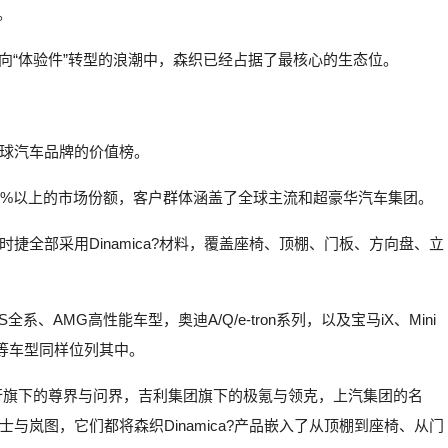
。
”向“体验件”转型的浪潮中，森织已经占据了最核心的生态位。
球汽车品牌的价值榜。
0%以上的市场份额，客户群体涵盖了全球主流和超豪华汽车集团。
捷全部采用Dinamica?材料，覆盖座椅、顶棚、门板、方向盘、立
、AMG高性能车型，奥迪A/Q/e-tron系列，以及宝马iX、Mini
胜等车型同样位列其中。
行旗下的尊界与问界，吉利集团旗下的极氪与领克，上汽集团的名
岚图，它们都将森织Dinamica?产品嵌入了从顶棚到座椅、从门