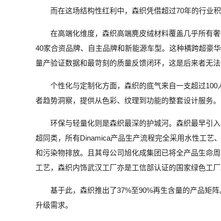
而在这场结构性红利中，森织凭借超过70年的行业
在高端化维度，森织高端麂皮绒材料覆盖几乎所有奢
40家合资品牌、自主品牌和新能源车型。这种横跨超豪
量产验证数据和最苛刻的质量反馈闭环，这是后来者无法
个性化与定制化方面，森织的底气来自一支超过10
者趋势洞察，提供从色彩、纹理到功能的整套设计服务。
环保与轻量化则是森织最深的护城河。森织最早引入
超同类，所有Dinamica产品生产流程完全采用水性
和污染物排放。且其母公司旭化成集团已将全产品生命周
工艺，森织内饰武汉工厂亦是工信部认证的国家绿色工厂
基于此，森织推出了37%至90%再生含量的产品
升级需求。