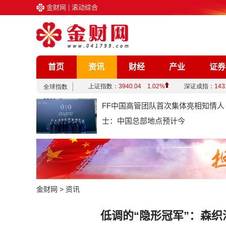
金财网
|
滚动综合
首页
资讯
财经
产业
证券
企业
文化
娱乐
综合
FF中国高管团队首次集体亮相知情人
士：中国总部地点预计今
金财网
>
资讯
低调的“隐形冠军”：森