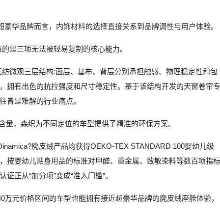
对超豪华品牌而言，内饰材料的选择直接关系到品牌调性与用户体验。
”，靠的是三项无法被轻易复制的核心能力。
用水刺无纺微观三层结构:面层、基布、背层分别承担触感、物理稳定性和包
，拥有出色的抗拉强度和尺寸稳定性。基于该结构开发的天窗卷帘
往曾是难解的行业痛点。
生含量，森织为不同定位的车型提供了精准的环保方案。
ica?麂皮绒产品均获得OEKO-TEX STANDARD 100婴幼儿级
，按婴幼儿贴身用品的标准对甲醛、重金属、致敏染料等数百项指
证正从“加分项”变成“准入门槛”。
n?让20-40万元价格区间的车型也能拥有接近超豪华品牌的麂皮绒座舱体验，