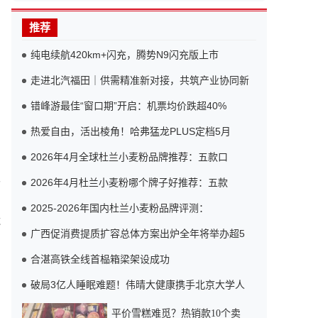
推荐
纯电续航420km+闪充，腾势N9闪充版上市
走进北汽福田｜供需精准新对接，共筑产业协同新
错峰游最佳“窗口期”开启：机票均价跌超40%
热爱自由，活出棱角！哈弗猛龙PLUS定档5月
2026年4月全球杜兰小麦粉品牌推荐：五款口
双
2026年4月杜兰小麦粉哪个牌子好推荐：五款
2025-2026年国内杜兰小麦粉品牌评测：
造
广西促消费提质扩容总体方案出炉全年将举办超5
合湛高铁全线首榀箱梁架设成功
破局3亿人睡眠难题！伟晴大健康携手北京大学人
平价雪糕难觅？热销款10个卖