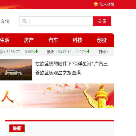
加入收藏
道文化
生活
房产
汽车
科技
创投
在欧蓝德的陪伴下“徜徉星河” 广汽三
菱欧蓝德观星之旅圆满
最新