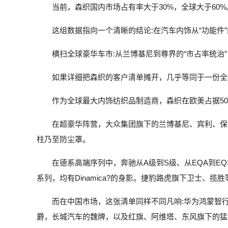
当前，森织国内市场占有率大于30%，全球大于60%
这组数据指向一个清晰的结论:在汽车内饰从“功能件
横扫全球豪华车市:从兰博基尼到尊界的“市占率统治”
如果详细把森织的客户清单摊开，几乎等同于一份全
作为全球最大内饰纺织品制造商，森织在欧美占据5
在超豪华阵营，大众集团旗下的兰博基尼、宾利、保时
柱乃至防尘罩。
在德系高端序列中，奔驰从A级到S级、从EQA到EQS全系
系列，均有Dinamica?的身影。捷豹路虎旗下卫士、揽
而在中国市场，这张清单同样不同凡响:华为鸿蒙智
爵，长城汽车的魏牌，以及红旗、阿维塔、东风旗下的猛士与