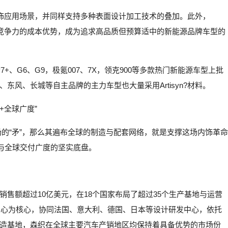
有内饰应用场景，并同样支持多种表面设计加工技术的叠加。此外，
极具竞争力的成本优势，成为追求高品质但预算适中的新能源品牌车型的
、P7+、G6、G9，极氪007、7X，领克900等多款热门新能源车型上批
风、长城等自主品牌的主力车型也大量采用Artisyn?材料。
+全球广度”
织征服市场的“矛”，那么其遍布全球的制造与配套网络，就是支撑这场内饰革命
率与全球交付广度的坚实底盘。
售额超过10亿美元，在18个国家布局了超过35个生产基地与运营
发中心为核心，协同法国、意大利、德国、日本等设计研发中心，依托
造基地，森织在全球主要汽车产销地区均保持着具备优势的市场份