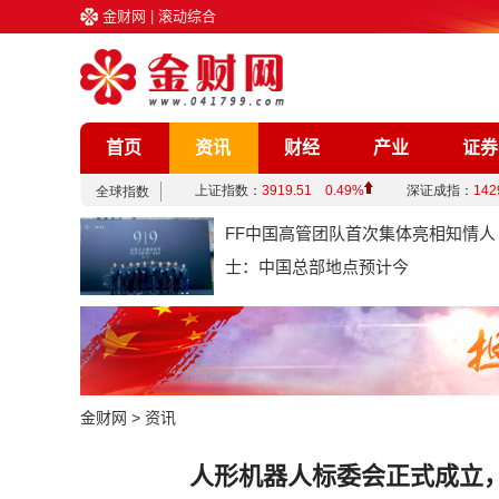
金财网
|
滚动综合
首页
资讯
财经
产业
证券
企业
文化
娱乐
综合
FF中国高管团队首次集体亮相知情人
士：中国总部地点预计今
金财网
>
资讯
人形机器人标委会正式成立，