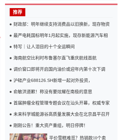
推荐
财政部：明年继续支持消费品以旧换新，现存物资
最严电耗国标明年1月起实施，现存新能源汽车相
特写｜让人泪目的十个全运瞬间
海南航空比利时布鲁塞尔直飞重庆航线首航
调价窗口即将开启国内油价或迎年内第十次下调
沪硅产业688126.SH新增一起对外投资，
俞敏洪道歉！称没有要炫耀在南极的意思
首届肿瘤全程管理专题会议在汕头开幕，权威专家
未来科学城能源谷高质量发展大会在北京昌平召开
刚刚公告！重大资产重组，明日停牌！
平价雪糕难觅？热销款10个卖