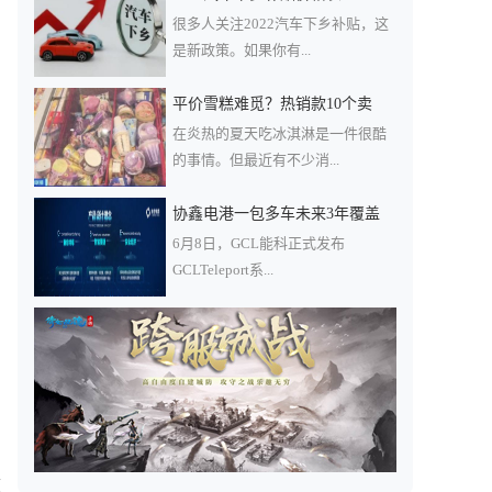
很多人关注2022汽车下乡补贴，这
是新政策。如果你有...
平价雪糕难觅？热销款10个卖
在炎热的夏天吃冰淇淋是一件很酷
的事情。但最近有不少消...
协鑫电港一包多车未来3年覆盖
6月8日，GCL能科正式发布
GCLTeleport系...
核