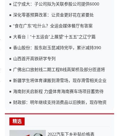
辽宁成大：子公司拟为关联参股公司提供6000
深化零基预算改革：让资金更好花在紧要处
“食在广东”吃什么？全运会媒体餐厅有答案
大看台｜“十五运会”上展望“十五五”之辽宁篇
规
发
香山股份：股东赵玉昆减持完毕，累计减持390
山西首开高铁研学专列
广佛出口放射线二期工程B线高架桥及部分匝道将
康
强
新疆学生将体育课搬到滑雪场，现存滑雪相关企业
海南封关启新程 力盛体育海南赛车场项目蓄势待
财政部：明年继续支持消费品以旧换新，现存物资
精选
2022汽车下乡补贴价格表