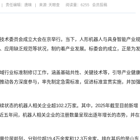
|
责任编辑：唐昧
|
来源: 天眼查
阅读量：6255 会员投稿
技术委员会成立大会在京举行。当下，人形机器人与具身智能产业
、应用缺乏规范等状况，制约着产业发展。标委会的成立，正是为
域行业标准制修订工作，涵盖基础共性、关键技术等，引导产业健
推动各方深度参与，率先制定急需标准，促进标准宣贯实施，并加
态的机器人相关企业超102.2万家。其中，2025年截至目前新增
，近五年间，机器人相关企业的注册数量呈现出逐年增长的态势，并在
位居前列，分别位超19.4万余家和12.3万余家。排在其后的是山东