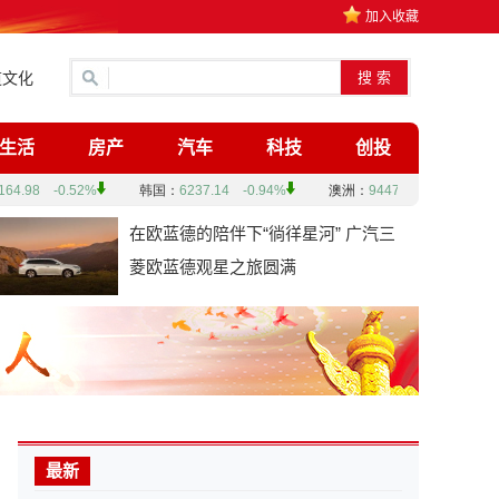
加入收藏
道文化
生活
房产
汽车
科技
创投
在欧蓝德的陪伴下“徜徉星河” 广汽三
菱欧蓝德观星之旅圆满
最新