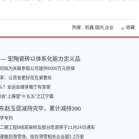
热搜：机器,国内,企业
收藏
 — 宏陶瓷砖以体系化能力定义品
司拟为关联参股公司提供6000万元担保
革：让资金更好花在紧要处
什么？全运会媒体餐厅有答案
会”上展望“十五五”之辽宁篇
东赵玉昆减持完毕，累计减持390
学专列
二期工程B线高架桥及部分匝道将于11月24日通车
课搬到滑雪场，现存滑雪相关企业超1.2万家