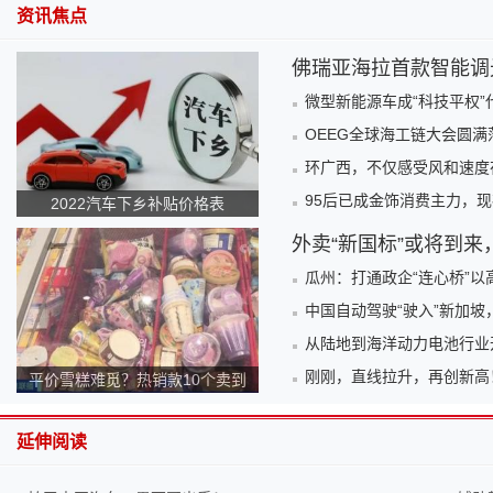
资讯焦点
佛瑞亚海拉首款智能调
微型新能源车成“科技平权”
OEEG全球海工链大会圆满
环广西，不仅感受风和速度
95后已成金饰消费主力，现
2022汽车下乡补贴价格表
外卖“新国标”或将到来
瓜州：打通政企“连心桥”
中国自动驾驶“驶入”新加坡
从陆地到海洋动力电池行业
刚刚，直线拉升，再创新高
平价雪糕难觅？热销款10个卖到
140元！为何越来越贵？
延伸阅读