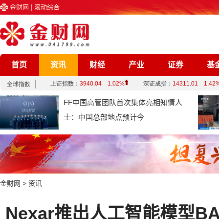
金财网
|
滚动综合
首页
资讯
财经
产业
证券
基
企业
文化
娱乐
综合
FF中国高管团队首次集体亮相知情人
士：中国总部地点预计今
金财网
>
资讯
Nexar推出人工智能模型B