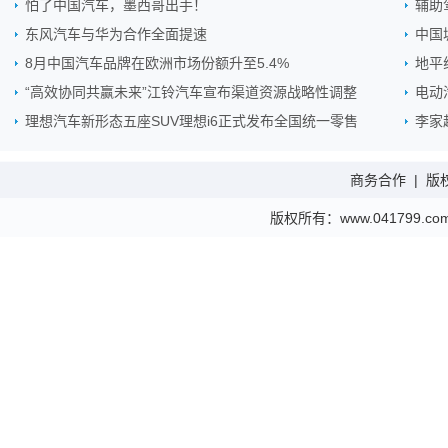
怕了中国汽车，墨西哥出手！
辅助
东风汽车与华为合作全面提速
中国
8月中国汽车品牌在欧洲市场份额升至5.4%
地平
“高效协同共赢未来”江铃汽车宣布渠道资源战略性调整
电动
理想汽车新形态五座SUV理想i6正式发布全国统一零售
李家
商务合作
|
版
版权所有：www.041799.com 金财