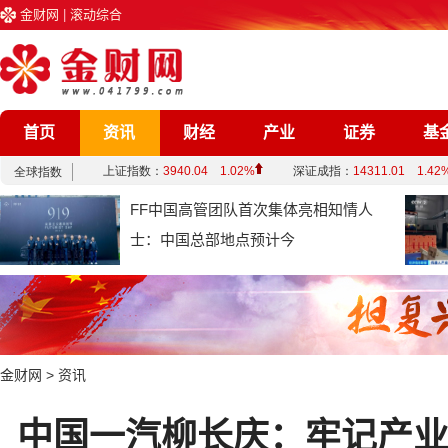
金财网
|
滚动综合
首页
资讯
财经
产业
证券
基
企业
文化
娱乐
综合
FF中国高管团队首次集体亮相知情人
士：中国总部地点预计今
金财网
>
资讯
中国一汽柳长庆：牢记产