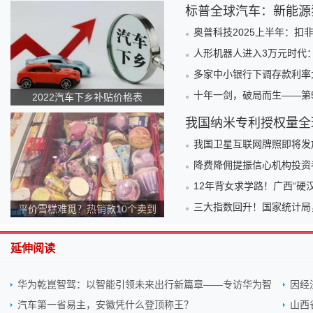
标普全球汽车：新能源
奥普科技2025上半年：扣
人形机器人进入3万元时代：
多家中小银行下调存款利率
十年一剑，破局而生——第
2022汽车下乡补贴价格表
我国纳米专利授权量全
我国卫星互联网牌照即将发放
降费降佣提振信心机构投资
12年背女求学路！广西“硬
三大指数回升！国家统计局
平价雪糕难觅？热销款10个卖到
140元！为何越来越贵？
延伸阅读
华为乾崑智驾：以智能引领未来出行新篇章——专访华为智
因经
汽车第一省易主，安徽凭什么登顶称王？
山西