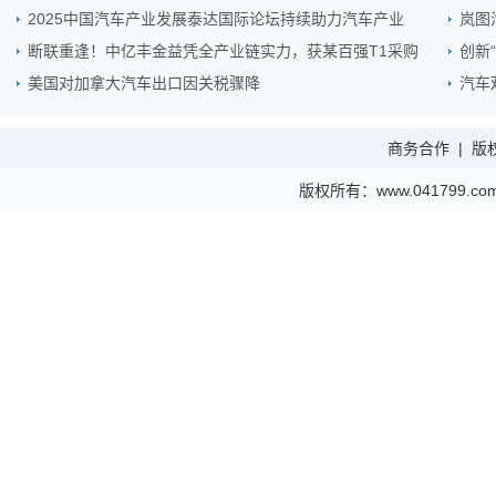
2025中国汽车产业发展泰达国际论坛持续助力汽车产业
岚图
断联重逢！中亿丰金益凭全产业链实力，获某百强T1采购
创新
美国对加拿大汽车出口因关税骤降
汽车
商务合作
|
版
版权所有：www.041799.com 金财