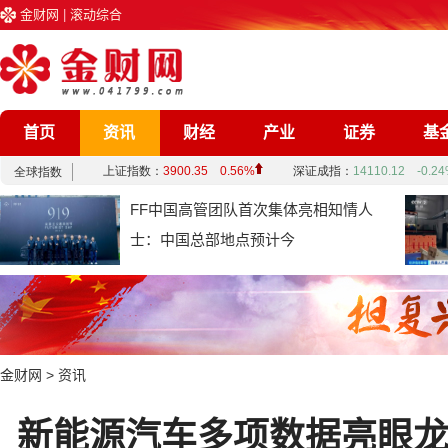
金财网
|
滚动综合
首页
资讯
财经
产业
证券
基
企业
文化
娱乐
综合
FF中国高管团队首次集体亮相知情人
士：中国总部地点预计今
金财网
>
资讯
新能源汽车多项数据亮眼