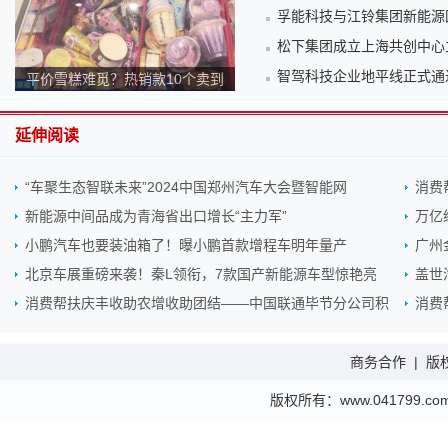
孚能科技与江铃集团新能源固
松下集团成立上海共创中心
智驾科技企业地平线正式通
平价雪糕难觅？热销款10个卖到
140元！为何越来越贵？
延伸阅读
“车聚生态智联未来”2024中国郑州汽车大会暨智能网
消费
新能源中间品成为青海省出口增长“主力军”
万亿
小鹏汽车也要装油箱了！曝小鹏首款增程车明年量产
广州
北京车展重磅来袭！秦L领衔，7款国产新能源车型惊艳亮
盖世
消费帮扶庆丰收助农增收助团结——中国联通毕节分公司积
消费
商务合作
|
版
版权所有：www.041799.com 金财