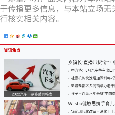
于传播更多信息，与本站立场无
行核实相关内容。
资讯焦点
乡镇长“直播带货”讲“
中汽协：8月汽车整车出口
社康机构快速增加深圳每2
盐城盐都区龙冈镇举办老干部
孩子王连续六年荣膺“中国卓
2022汽车下乡补贴价格表
Witsbb健敏思携手
锚定现代化改革再深化丨上