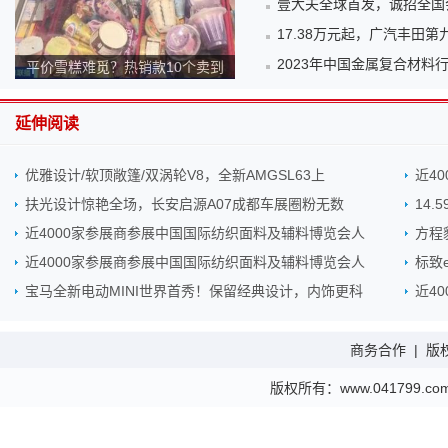
壹大夫全球首发，诚招全国
17.38万元起，广汽丰田
2023年中国金属复合材料
平价雪糕难觅？热销款10个卖到
140元！为何越来越贵？
延伸阅读
优雅设计/软顶敞篷/双涡轮V8，全新AMGSL63上
近4
扶光设计惊艳全场，长安启源A07成都车展圈粉无数
14
近4000家参展商参展中国国际纺织面料及辅料博览会人
方程
近4000家参展商参展中国国际纺织面料及辅料博览会人
标致
宝马全新电动MINI世界首秀！保留经典设计，内饰更科
近4
商务合作
|
版
版权所有：www.041799.com 金财