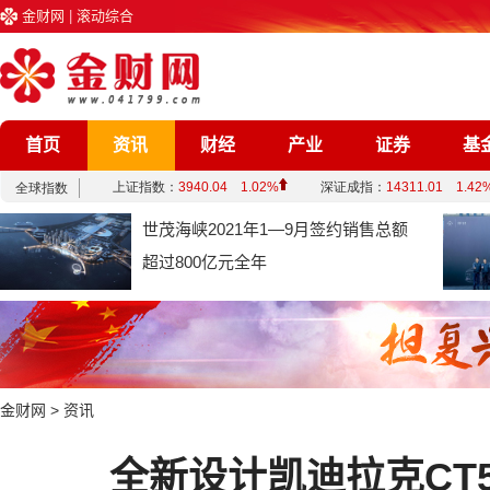
金财网
|
滚动综合
首页
资讯
财经
产业
证券
基
企业
文化
娱乐
综合
世茂海峡2021年1—9月签约销售总额
超过800亿元全年
金财网
>
资讯
全新设计凯迪拉克CT5