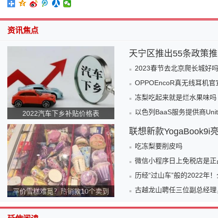
资讯焦点
天宁区推出55条政策
2023春节去北京爬长城好
OPPOEncoR真无线耳
冻梨吃起来就是烂水果味吗
以色列BaaS服务提供商Unit获
2022汽车下乡补贴价格表
联想新款YogaBook9
吃冻梨要削皮吗
微信小程序日上免税店是正
历经“过山车”般的2022
古越龙山聘任三位副总经理，
平价雪糕难觅？热销款10个卖到
140元！为何越来越贵？