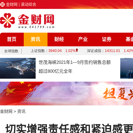
金财网
|
滚动综合
首页
资讯
财经
产业
证券
基
企业
文化
娱乐
综合
世茂海峡2021年1—9月签约销售总额
超过800亿元全年
金财网
>
资讯
切实增强责任感和紧迫感更