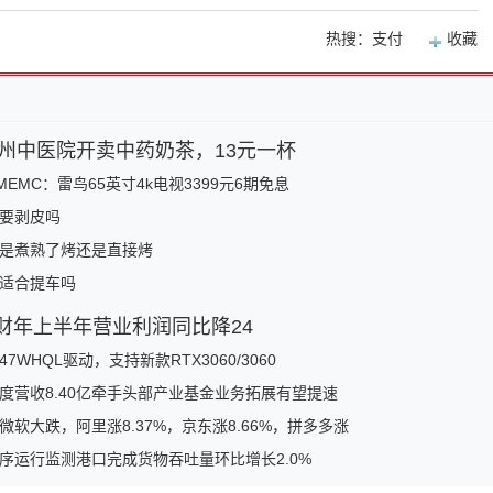
热搜：支付
收藏
州中医院开卖中药奶茶，13元一杯
MEMC：雷鸟65英寸4k电视3399元6期免息
要剥皮吗
是煮熟了烤还是直接烤
9日适合提车吗
3财年上半年营业利润同比降24
47WHQL驱动，支持新款RTX3060/3060
度营收8.40亿牵手头部产业基金业务拓展有望提速
软大跌，阿里涨8.37%，京东涨8.66%，拼多多涨
序运行监测港口完成货物吞吐量环比增长2.0%