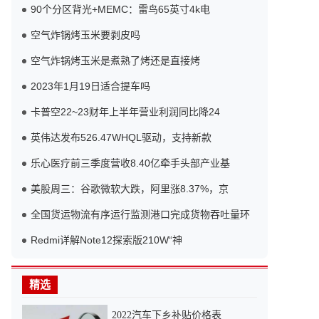
90个分区背光+MEMC：雷鸟65英寸4k电
空气炸锅烤玉米要剥皮吗
空气炸锅烤玉米是煮熟了烤还是直接烤
2023年1月19日适合提车吗
卡普空22~23财年上半年营业利润同比降24
英伟达发布526.47WHQL驱动，支持新款
乐心医疗前三季度营收8.40亿牵手头部产业基
美股周三：谷歌微软大跌，阿里涨8.37%，京
全国货运物流有序运行监测港口完成货物吞吐量环
Redmi详解Note12探索版210W“神
精选
2022汽车下乡补贴价格表