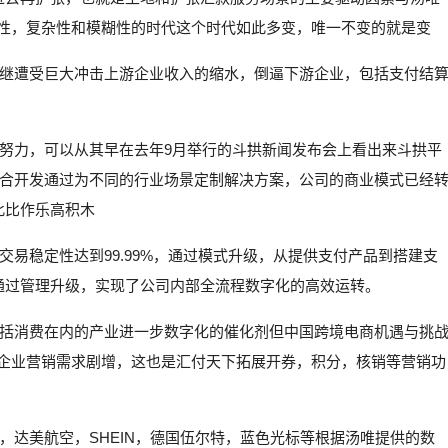
定性，复杂性和模糊性的时代这个时代如此多变，唯一不变的就是变
继遭受巨大冲击上游企业收入的缩水，倒逼下游企业，包括支付结
努力，可以从其早在去年9月举行的斗拱新闻发布会上看出来斗拱平
合开发通过为不同的行业场景定制解决方案，公司的商业模式已经
此比作乐高积木
易稳定性达到99.99%，通过模式升级，从提供支付产品到搭建支
方案，通过管理升级，实现了公司内部全流程数字化的高效运转。
括消费在内的产业进一步数字化的催化剂但中国跨境电商机遇与挑
岸企业营销需求剧增，这也是汇付天下拓展开券，积分，核销等营销功
，达美航空，SHEIN，德国伍尔特，蓝色光标等根据汤唯提供的数