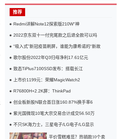
推荐
算
Redmi详解Note12探索版210W“神
2022京东双十一付完尾款之后退全款可以吗
“吸入式”新冠疫苗刷屏，谁能为康希诺的“新故
转
歌尔股份2022年Q3归母净利17.61亿元
致态TiPlus7100SSD发布：搭载长江
上市价1199元：荣耀MagicWatch2
R76800H+2.2K屏：ThinkPad
创业板新股N联合首日涨160.87%换手率6
战
紫光国微现10笔大宗交易合计成交56.50万
不只SK海力士，三星电子/LG电子/LG显示
平价雪糕难觅？热销款10个卖