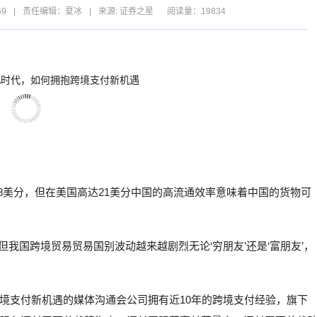
59
|
责任编辑：夏冰
|
来源: 证券之星
阅读量：19834
8美分，但在美国高达21美分中国的高流通效率意味着中国的货物可
但我国跨境贸易贸易国别波动越来越剧烈无论‘穷朋友’还是‘富朋友’，
境支付新机遇的媒体沟通会公司拥有近10年的跨境支付经验，旗下