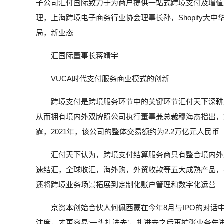
子公司汇付国际致力于为商户提供一站式跨境支付及增值
理，上海跨境电子商务行业协会理事长孙，Shopify
局，新业态
汇国际董事长蒋靖宇
VUCA时代支付服务商业模式的创新
跨境支付是跨境服务环节中的关键环节汇付天下深耕
从而拥有境内外双牌照公司执行董事兼总裁穆海杰指出，
露，2021年，该公司的整体交易额约为2.2万亿元人民币
汇付天下认为，跨境支付结算服务商只有整合境内外
速结汇，全球收汇，海外购，外贸收款等五大成熟产品，
还将跨境业务场景拓展到定制化账户管理和数字化运营
京资本创始合伙人何佩西蒙在今年8月与IPO的对
注度，才更容易‘一头扎进去’，扎进去之后再扩张业务