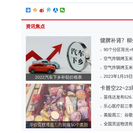
资讯焦点
健脾补肾？柳
90个分区背光+
空气炸锅烤玉米
空气炸锅烤玉米
2023年1月1
2022汽车下乡补贴价格表
卡普空22~2
英伟达发布526.
乐心医疗前三季
美股周三：谷歌微
全国货运物流有
平价雪糕难觅？热销款10个卖到
140元！为何越来越贵？