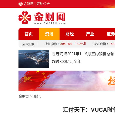
金财网
|
滚动综合
首页
资讯
财经
产业
证券
企业
文化
娱乐
综合
世茂海峡2021年1—9月签约销售总额
超过800亿元全年
金财网
>
资讯
汇付天下：VUCA