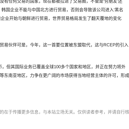
没有任何交易的国家，现在都被拉进了交易圈，不管是‘穷朋友’还
，韩国企业不能与中国北方进行贸易，否则会导致该公司进入‘黑名
国企业开始与朝鲜进行贸易，世界贸易格局发生了翻天覆地的变化
贸易伙伴可是，今年，这一首要位置被东盟取代，这与RCEP的引入
币，但其国际业务已覆盖全球100多个国家和地区，并正在努力将外
等东南亚地区，力争在更广阔的市场获得当地经营主体的许可，形
的在于传播更多信息，与本站立场无关。仅供读者参考，并请自行