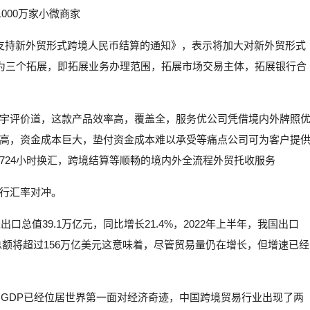
000万家小微商家
支持新外贸形式跨境人民币结算的通知》，表示将加大对新外贸形式
括为三个拓展，即拓展业务办理范围，拓展市场交易主体，拓展银行合
宇评价道，这款产品效率高，覆盖全，服务优公司凭借境内外牌照
高，资金成本巨大，垫付资金成本难以承受等痛点公司可为客户提
724小时换汇，跨境结算等顺畅的境内外全流程外贸托收服务
行汇率对冲。
口总值39.1万亿元，同比增长21.4%，2022年上半年，我国出口
付交易总额将超过156万亿美元这意味着，尽管贸易量仍在增长，但增速已经
国GDP已经位居世界第一面对经济奇迹，中国跨境贸易行业出现了两