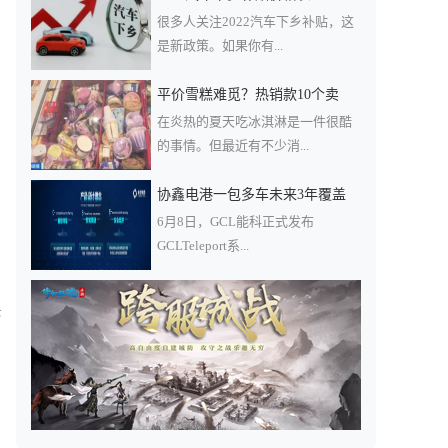
助
很多人关注2022汽车下乡补贴，这
是新政策。如果你有...
平价雪糕难觅？热销款10个卖
在炎热的夏天吃冰淇淋是一件很酷
的事情。但最近有不少消...
协鑫电港一包多车未来3年覆盖
6月8日，GCL能科正式发布
GCLTeleport系...
快
，