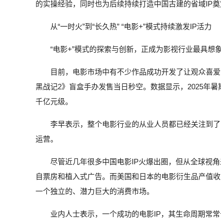
的实操经验，同时也为后续持续打造中国古建的省域IP
从“一时火”到“长久热” “电影+”模式持续激发IP活力
“电影+”模式的探索与创新，正成为影视行业最具想
目前，电影市场中有不少作品成功开发了让观众喜爱
黑战记2》盲盒手办发售当日秒空。数据显示，2025年
千亿元级。
李早表示，整个电影行业的从业人员都已经关注到了
运营。
尽管近几年很多中国电影IP火爆出圈，但从全球视角
自票房和植入式广告。而美国和日本的电影衍生品产值收入
一个独立的、潜力巨大的消费市场。
业内人士表示，一个成功的电影IP，其生命周期常常长