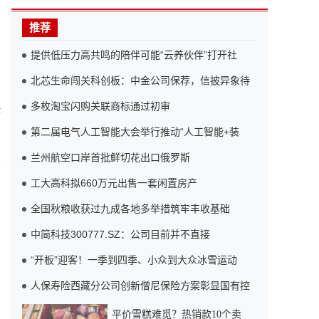
推荐
提供低压力高共鸣的陪伴可能“云养伙伴”打开社
北芯生命闯关科创板：中金公司保荐，信披异象待
多枚淘宝闪购关联商标通过初审
映
第二届电气人工智能大会举行推动“人工智能+装
兰州航空口岸首批鲜切花出口俄罗斯
次
工大高科拟660万元出售一套闲置房产
全国秋粮收获过九成各地多举措筑牢丰收基础
中简科技300777.SZ：公司目前并不直接
“开板”迎客！一季到四季、小众到大众冰雪运动
人保寿险西藏分公司创新僧尼保险方案彰显国有控
平价雪糕难觅？热销款10个卖