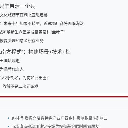
只羊带活一个县
文化旅游节在湖北宣恩启幕
：未来十年如果不转型，近90%厂商将面临淘汰
古道”焕新生六堡茶成富民强村“金叶子”
恢复受理如意金积存业务
江南方程式”：构建场景+技术+社
王国斌病逝
为品牌代言人
“人机传火”，为何如此出圈？
，依然不是二次元游戏
乡村行·看振兴培育特色产业广西乡村奏响致富“椒”响曲
市场热点轮动加速定投绩优权益基金跟时间做朋友