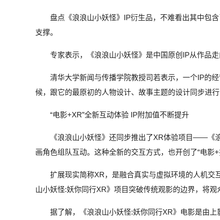
盘点《浪浪山小妖怪》IP衍生品，不难看出其中包
支撑。
专家表示，《浪浪山小妖怪》是中国原创IP从作品走
清华大学新闻与传播学院教授司若表示，一个IP的
候，跟它的最原初的人物设计、故事主题的设计同步进行
“电影+XR”全新互动体验 IP附加值不断提升
《浪浪山小妖怪》还同步推出了XR体验项目——《
画角色组队互动。这种全新的交互方式，也开创了“电影+
扩展现实简称XR，是融合真实与虚拟环境的人机交互
山小妖怪:妖你同行XR》项目突破传统观影的边界，将观众
据了解，《浪浪山小妖怪:妖你同行XR》电影是由上影