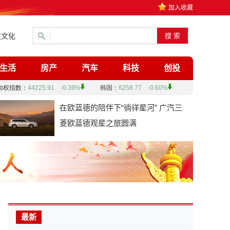
加入收藏
道文化
生活
房产
汽车
科技
创投
在欧蓝德的陪伴下“徜徉星河” 广汽三
菱欧蓝德观星之旅圆满
最新