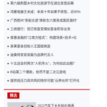
第六届荆楚乡村文化旅游节在湖北宣恩启幕
鸿雁电器王米成：未来十年如果不转型，近90%
广西梧州“茶船古道”焕新生六堡茶成富民强村“
工商银行：现已恢复受理如意金积存业务
普惠金融的“江南方程式”：构建场景+技术+社
泉果基金创始人王国斌病逝
迪桑特官宣吴磊为品牌代言人
十五运会的两次“人机传火”，为何如此出圈？
B站第二个爆款，依然不是二次元游戏
提供低压力高共鸣的陪伴可能“云养伙伴”打开社
精选
2022汽车下乡补贴价格表