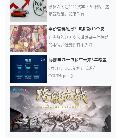
很多人关注2022汽车下乡补贴，这
是新政策。如果你有...
平价雪糕难觅？热销款10个卖
在炎热的夏天吃冰淇淋是一件很酷
的事情。但最近有不少消...
协鑫电港一包多车未来3年覆盖
6月8日，GCL能科正式发布
GCLTeleport系...