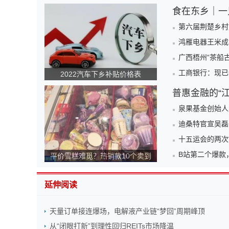
食在东乡｜一
第六届荆楚乡村
鸿雁电器王米成
广西梧州“茶船
工商银行：现已
2022汽车下乡补贴价格表
普惠金融的“
泉果基金创始人
迪桑特官宣吴磊
十五运会的两次
B站第二个爆款
平价雪糕难觅？热销款10个卖到
140元！为何越来越贵？
延伸阅读
天量订单接连爆场，电解液产业链“梦回”周期峰顶
从“闭眼打新”到理性回归REITs市场降温