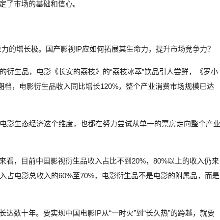
奠定了市场的基础和信心。
象力的增长极。国产影视IP应如何拓展其生命力，提升市场竞争力？
的衍生品，电影《长安的荔枝》的“荔枝冰萃”饮品引人尝鲜，《罗小
暑期档，电影衍生品收入同比增长120%，整个产业消费市场规模已达
电影生态经济这个维度，也都在努力尝试从单一的票房走向整个产
来看，目前中国影视衍生品收入占比不到20%，80%以上的收入仍来
占电影总收入的60%至70%，电影衍生品不是电影的附属品，而是
达数十年。要实现中国电影IP从“一时火”到“长久热”的跨越，就要