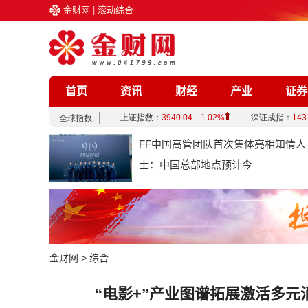
金财网
|
滚动综合
首页
资讯
财经
产业
证券
企业
文化
娱乐
综合
FF中国高管团队首次集体亮相知情人
士：中国总部地点预计今
金财网
>
综合
“电影+”产业图谱拓展激活多元消