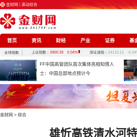
金财网
|
滚动综合
首页
资讯
财经
产业
证券
基
企业
文化
娱乐
综合
FF中国高管团队首次集体亮相知情人
士：中国总部地点预计今
金财网
>
综合
雄忻高铁清水河