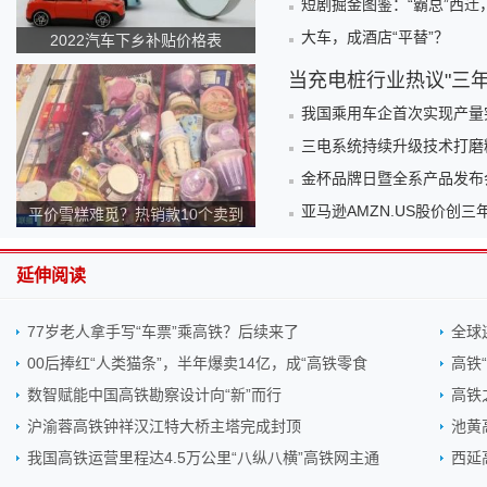
短剧掘金图鉴：“霸总”西迁，
大车，成酒店“平替”？
2022汽车下乡补贴价格表
当充电桩行业热议"三
我国乘用车企首次实现产量突
三电系统持续升级技术打磨
金杯品牌日暨全系产品发布
亚马逊AMZN.US股价创
平价雪糕难觅？热销款10个卖到
140元！为何越来越贵？
延伸阅读
77岁老人拿手写“车票”乘高铁？后续来了
全球
00后捧红“人类猫条”，半年爆卖14亿，成“高铁零食
高铁
数智赋能中国高铁勘察设计向“新”而行
高铁
沪渝蓉高铁钟祥汉江特大桥主塔完成封顶
池黄
我国高铁运营里程达4.5万公里“八纵八横”高铁网主通
西延