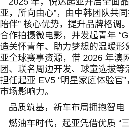
2025 年，悦达起亚开启全面
亚，所向由心”，由中韩团队共同
陪伴” 核心优势，提升品牌格调
合作拍摄微电影，并发起青年 “Gif
造关怀青年、助力梦想的温暖形
亚全球赛事资源，借 2026 年
团、联名周边开发、球童选拔等
担任起亚 EV5 “明星家庭体验
市场影响力。
品质筑基，新车布局拥抱智电
燃油车时代，起亚凭借优质 “