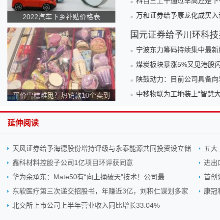
科目三上午通过率高还是下
万和证券给予康龙化成买入
2022汽车下乡补贴价格表
国元证券给予川环科技
宁波东力筹码持续集中最新股
煤炭板块暴涨5%又见港股闪
陕鼓动力：目前公司具备向
中移物联为工地装上“智慧
平价雪糕难觅？热销款10个卖到
140元！为何越来越贵？
延伸阅读
天风证券给予海德股份增持评级与永泰能源共同投资设立储
五大
鑫科材料控股子公司1亿项目环评获同意
进出
华为余承东：Mate50有“向上捅破天”技术！公司最
首创
东软医疗第三次递交招股书，年赚近3亿，刘积仁谋划多家
康冠
北交所上市公司上半年营业收入同比增长33.04%