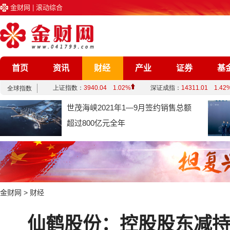
金财网
|
滚动综合
首页
资讯
财经
产业
证券
基
企业
文化
娱乐
综合
世茂海峡2021年1—9月签约销售总额
超过800亿元全年
金财网
>
财经
仙鹤股份：控股股东减